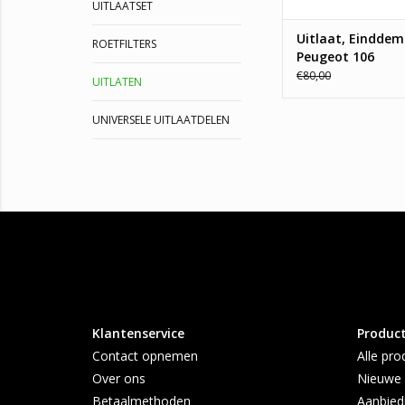
UITLAATSET
Uitlaat, Einddem
ROETFILTERS
Peugeot 106
€80,00
UITLATEN
UNIVERSELE UITLAATDELEN
Klantenservice
Produc
Contact opnemen
Alle pro
Over ons
Nieuwe 
Betaalmethoden
Aanbied