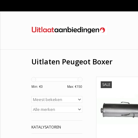
Uitlaten Peugeot Boxer
SALE
ASSO: 36.7012BOSAL
Min: €
0
Max: €
150
IMASAF: 56.11
KLARIUS: 210
WALKER: 171
TOEVOEGEN AAN WI
KATALYSATOREN