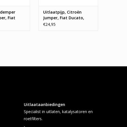
nddemper
Uitlaatpijp, Citroën
er, Fiat
Jumper, Fiat Ducato,
geot Boxer
Peugeot Boxer
€24,95
Uitlaataanbiedingen
Specialist in uitlaten, katalysatoren en
roetfilters.