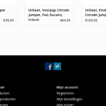
per
Uitlaat, Voorpijp Citroën
Uitlaat, Ei
Jumper, Fiat Ducato,
Citroën Jump
Peugeot Boxer 3.0 Hdi
Ducato, Peu
€165,00
€39,95
€64,95
€109,95
ten
Mijn account
ducten
Registreren
producten
Mijn bestellingen
ingen
Mijn tickets