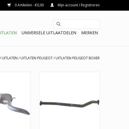
0 Artikelen - €0,00
Mijn account / Registreren
ITLATEN
UNIVERSELE UITLAATDELEN
MERKEN
/
UITLATEN
/
UITLATEN PEUGEOT
/
UITLATEN PEUGEOT BOXER
demper Citroën
Uitlaatpijp, Citroën Jumper, Fiat
Ducato, Peugeot
Ducato, Peugeot Boxer
xer
TOEVOEGEN AAN WINKELWAGEN
N WINKELWAGEN