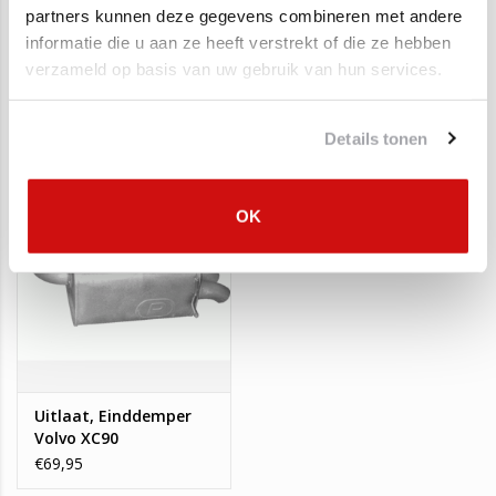
partners kunnen deze gegevens combineren met andere
informatie die u aan ze heeft verstrekt of die ze hebben
Uitlaat, Einddemper
Uitlaat, Einddemper
verzameld op basis van uw gebruik van hun services.
Volvo S80 2.4 20_V
Volvo S60 2.4 D 20_V
€195,00
€135,00
€99,95
€98,82
Details tonen
OK
Uitlaat, Einddemper
Volvo XC90
€69,95