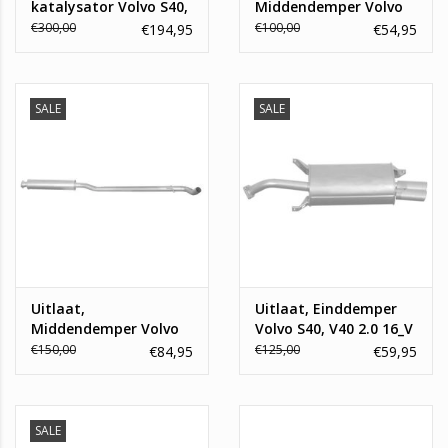
katalysator Volvo S40,
Middendemper Volvo
V40
S40, V40
€300,00
€100,00
€194,95
€54,95
SALE
SALE
Uitlaat,
Uitlaat, Einddemper
Middendemper Volvo
Volvo S40, V40 2.0 16_V
V70 2.4 20_V
€150,00
€125,00
€84,95
€59,95
SALE