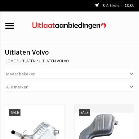
0 Artikelen - €0,00
HOME
KATALYSATOREN
UITLAATSET
ROETFILTERS
UITLATEN
Uitlaten Volvo
UNIVERSELE UITLAATDELEN
HOME
/
UITLATEN
/
UITLATEN VOLVO
MERKEN
SALE
SALE