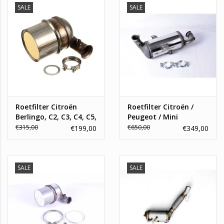
SALE
SALE
zijn over welke roetfilter u nodig bent, onze specialisten helpen
u graag verder:
info@topautoparts.nl
0541-700-233
06-13626597 (whatsapp)
Roetfilter Citroën
Roetfilter Citroën /
Berlingo, C2, C3, C4, C5,
Peugeot / Mini
Peugeot 207, 307,
€315,00
€650,00
€199,00
€349,00
Partner 1.6 HDi
SALE
SALE