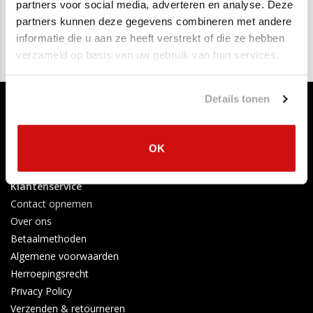
€1.750,00
€849,00
partners voor social media, adverteren en analyse. Deze
partners kunnen deze gegevens combineren met andere
informatie die u aan ze heeft verstrekt of die ze hebben
verzameld op basis van uw gebruik van hun services.
Details tonen
OK
Klantenservice
Contact opnemen
Over ons
Betaalmethoden
Algemene voorwaarden
Herroepingsrecht
Privacy Policy
Verzenden & retourneren