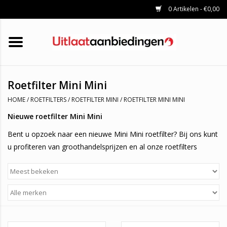
0 Artikelen - €0,00
HOME
KATALYSATOREN
UITLAATSET
ROETFILTERS
UITLATEN
Roetfilter Mini Mini
UNIVERSELE UITLAATDELEN
HOME
/
ROETFILTERS
/
ROETFILTER MINI
/
ROETFILTER MINI MINI
MERKEN
Nieuwe roetfilter Mini Mini
Bent u opzoek naar een nieuwe Mini Mini roetfilter? Bij ons kunt
u profiteren van groothandelsprijzen en al onze roetfilters
beschikken over het E-keurmerk. Alle roetfilters hebben 1 jaar
garantie!
Contact
Neem gerust contact met ons op mocht u niet helemaal zeker