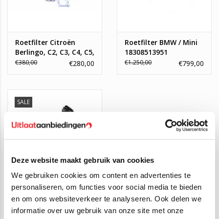
Roetfilter Citroën
Roetfilter BMW / Mini
Berlingo, C2, C3, C4, C5,
18308513951
Peugeot 207, 307,
€380,00
€1.250,00
€280,00
€799,00
Partner 1.6 HDi.
SALE
Deze website maakt gebruik van cookies
We gebruiken cookies om content en advertenties te
personaliseren, om functies voor social media te bieden
en om ons websiteverkeer te analyseren. Ook delen we
Roetfilter Mini /
Toyota
informatie over uw gebruik van onze site met onze