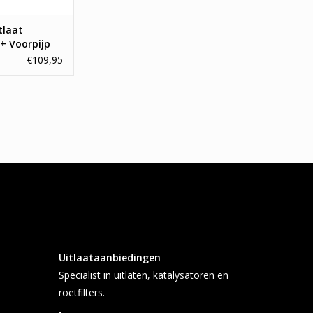
tlaat
+ Voorpijp
1.0
€109,95
Uitlaataanbiedingen
Specialist in uitlaten, katalysatoren en
roetfilters.