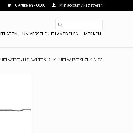
0 Artikelen - €0,00
Mijn account / Registreren
ITLATEN
UNIVERSELE UITLAATDELEN
MERKEN
/
UITLAATSET
/
UITLAATSET SUZUKI
/
UITLAATSET SUZUKI ALTO
 Suzuki Alto 1.0
Tussenpijp +
Laagste prijs, 3
OEM pasvorm en E-
merk.
N WINKELWAGEN