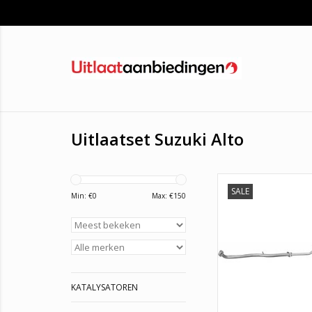
Uitlaatset Suzuki Alto
SALE
Klik hier voor de Suzu
Min: €
0
Max: €
150
vanaf 2002 tot 2008 T
Achterdemper. Laagst
Nederland, 3 jaar g
OEM pasvor
TOEVOEGEN AAN WI
KATALYSATOREN