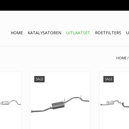
HOME
KATALYSATOREN
UITLAATSET
ROETFILTERS
U
HOME
SALE
SALE
ki Alto 1.1
Suzuki Alto einddemper
Bekijk hier de
ussenpijp +
vanaf 2000 
TOEVOEGEN AAN WINKELWAGEN
e prijs van
Achterdemper. 
arantie en
jaar garantie, 
m.
keur
NKELWAGEN
TOEVOEGEN AA