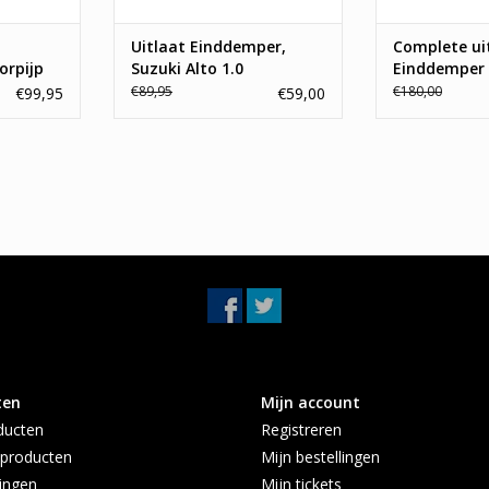
t
Uitlaat Einddemper,
Complete ui
orpijp
Suzuki Alto 1.0
Einddemper 
Suzuki Alto 
€89,95
€180,00
€99,95
€59,00
ten
Mijn account
ducten
Registreren
producten
Mijn bestellingen
ingen
Mijn tickets