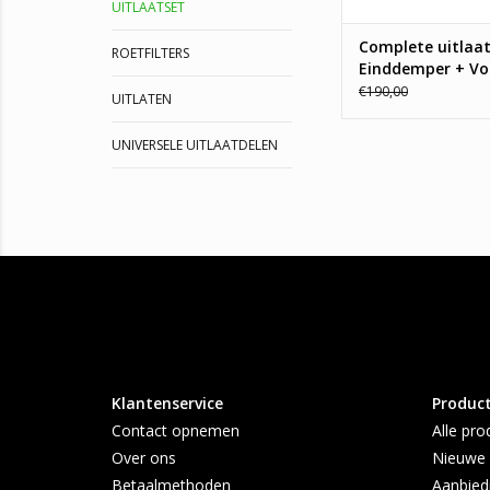
UITLAATSET
Complete uitlaa
ROETFILTERS
Einddemper + Vo
Suzuki Alto 1.1
€190,00
UITLATEN
UNIVERSELE UITLAATDELEN
Klantenservice
Produc
Contact opnemen
Alle pro
Over ons
Nieuwe 
Betaalmethoden
Aanbied