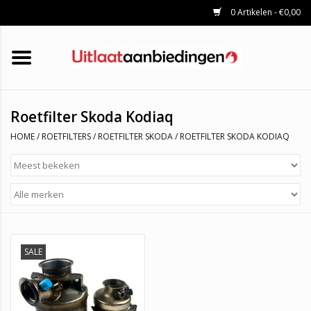
0 Artikelen - €0,00
HOME
KATALYSATOREN
UITLAATSET
ROETFILTERS
UITLATEN
Roetfilter Skoda Kodiaq
UNIVERSELE UITLAATDELEN
HOME
/
ROETFILTERS
/
ROETFILTER SKODA
/
ROETFILTER SKODA KODIAQ
MERKEN
SALE