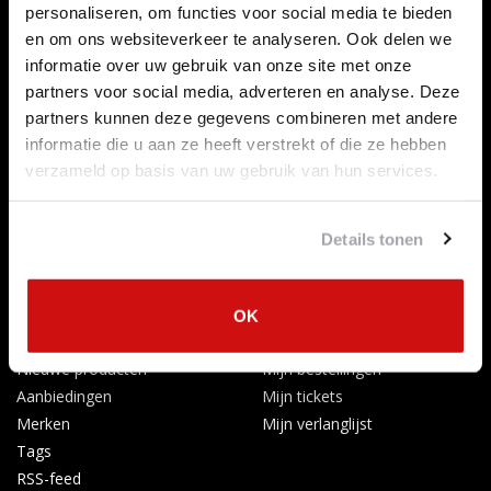
personaliseren, om functies voor social media te bieden
Over ons
en om ons websiteverkeer te analyseren. Ook delen we
Betaalmethoden
informatie over uw gebruik van onze site met onze
Algemene voorwaarden
partners voor social media, adverteren en analyse. Deze
Herroepingsrecht
partners kunnen deze gegevens combineren met andere
Privacy Policy
informatie die u aan ze heeft verstrekt of die ze hebben
Verzenden & retourneren
verzameld op basis van uw gebruik van hun services.
Afkoelingsperiode
Klachten
Details tonen
Garantievoorwaarden
Formulier Herroepingsrecht
Producten
Mijn account
OK
Alle producten
Registreren
Nieuwe producten
Mijn bestellingen
Aanbiedingen
Mijn tickets
Merken
Mijn verlanglijst
Tags
RSS-feed