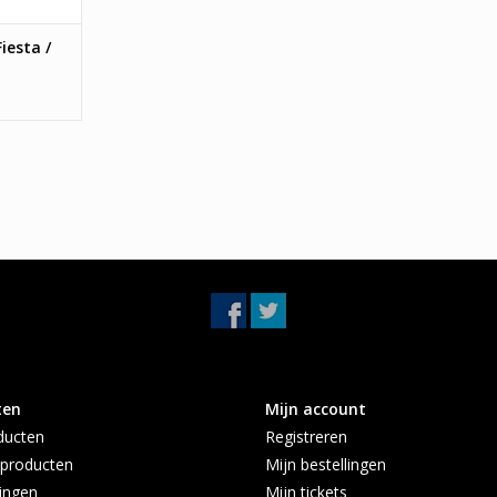
iesta /
ten
Mijn account
ducten
Registreren
producten
Mijn bestellingen
ingen
Mijn tickets