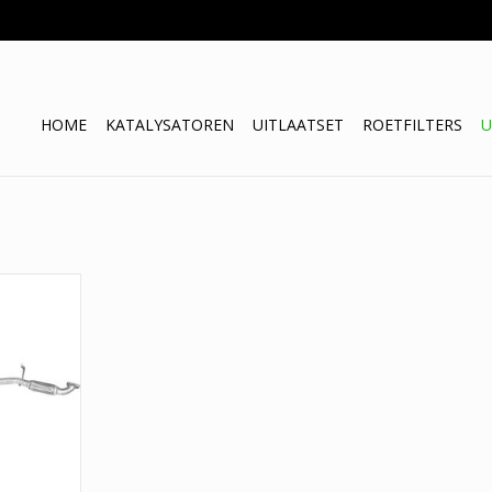
HOME
KATALYSATOREN
UITLAATSET
ROETFILTERS
U
a / Mazda 2
NKELWAGEN