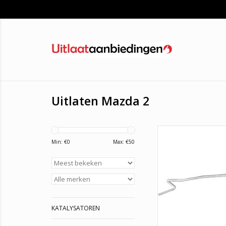
Uitlaten Mazda 2
Uitlaatpijp Ford Fiest
Min: €
0
Max: €
50
TOEVOEGEN AAN WI
KATALYSATOREN