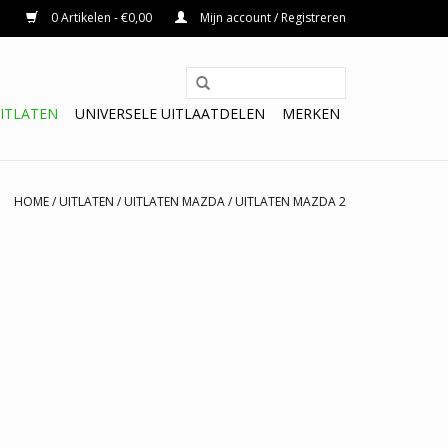
0 Artikelen - €0,00
Mijn account / Registreren
ITLATEN
UNIVERSELE UITLAATDELEN
MERKEN
HOME
/
UITLATEN
/
UITLATEN MAZDA
/
UITLATEN MAZDA 2