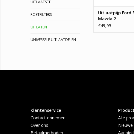
UITLAATSET
Uitlaatpijp Ford F
ROETFILTERS
Mazda 2
€49,95
UITLATEN
UNIVERSELE UITLAATDELEN
Klantenservice
Produc
Contact opnemen
Alle pro
Over ons
Nieuwe 
Betaalmethoden
Aanbied