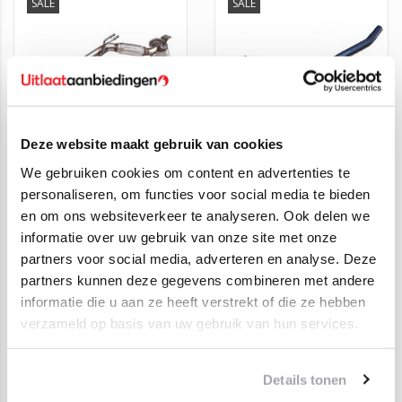
SALE
SALE
Deze website maakt gebruik van cookies
We gebruiken cookies om content en advertenties te
Roetfilter Audi A3 /
Roetfilter Audi A3,
personaliseren, om functies voor social media te bieden
Seat Altea, Leon /
Skoda Octavia,
en om ons websiteverkeer te analyseren. Ook delen we
Skoda Octavia, SuperB
Volkswagen Caddy,
€850,00
€800,00
€479,00
€529,00
/ Volkswagen Passat,
Golf, Passat
informatie over uw gebruik van onze site met onze
Golf, Caddy, Jetta 1.6,
partners voor social media, adverteren en analyse. Deze
2.0 TDI.
partners kunnen deze gegevens combineren met andere
SALE
SALE
informatie die u aan ze heeft verstrekt of die ze hebben
verzameld op basis van uw gebruik van hun services.
Details tonen