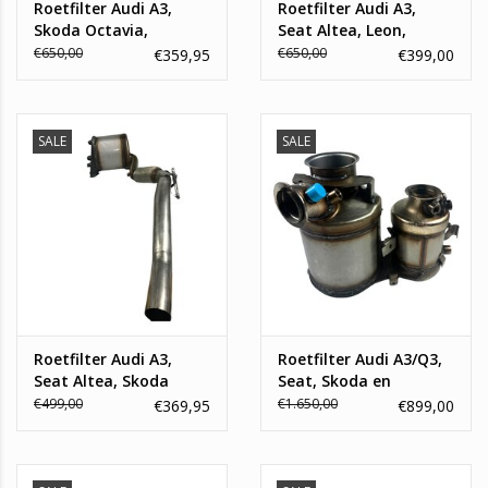
Roetfilter Audi A3,
Roetfilter Audi A3,
Skoda Octavia,
Seat Altea, Leon,
Volkswagen Golf V,
Toledo, Skoda Superb,
€650,00
€650,00
€359,95
€399,00
Passat, Touran
Volkswagen Caddy,
Golf V, Passat, Touran
SALE
SALE
Roetfilter Audi A3,
Roetfilter Audi A3/Q3,
Seat Altea, Skoda
Seat, Skoda en
Octavia, Volkswagen
Volkswagen Silicium
€499,00
€1.650,00
€369,95
€899,00
Passat