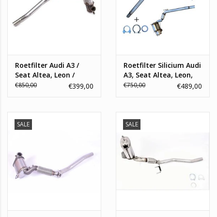
Roetfilter Audi A3 /
Roetfilter Silicium Audi
Seat Altea, Leon /
A3, Seat Altea, Leon,
Skoda Octavia, SuperB
Volkswagen Jetta,
€850,00
€750,00
€399,00
€489,00
/ Volkswagen Passat,
Passat, Skoda Superb,
Golf, Caddy, Jetta 1.6,
Octavia
2.0 TDI
SALE
SALE