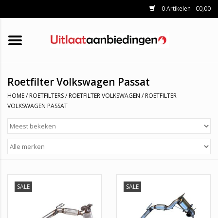
0 Artikelen - €0,00
HOME
KATALYSATOREN
UITLAATSET
ROETFILTERS
UITLATEN
Roetfilter Volkswagen Passat
UNIVERSELE UITLAATDELEN
HOME
/
ROETFILTERS
/
ROETFILTER VOLKSWAGEN
/
ROETFILTER
MERKEN
VOLKSWAGEN PASSAT
SALE
SALE