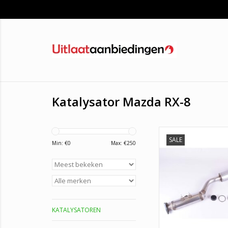
Katalysator Mazda RX-8
Katalysator Mazda RX
SALE
Min: €
0
Max: €
250
TOEVOEGEN AAN WI
KATALYSATOREN