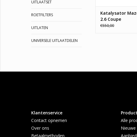
UITLAATSET
Katalysator Maz
ROETFILTERS
2.6 Coupe
€550,00
UITLATEN
UNIVERSELE UITLAATDELEN
Klantenservice
Produc
Contact opnemen
Alle pro
Over ons
Nieuwe 
Betaalmethoden
Aanbied