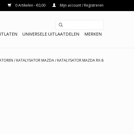
0 Artikelen - €0,00
Mijn account / Registreren
ITLATEN
UNIVERSELE UITLAATDELEN
MERKEN
ATOREN
/
KATALYSATOR MAZDA
/
KATALYSATOR MAZDA RX-8