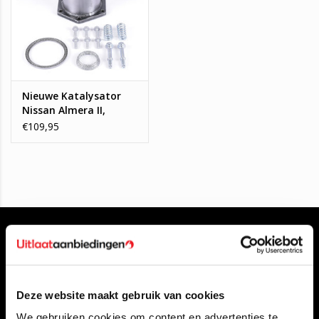
Nieuwe Katalysator
Nissan Almera II,
Nissan Primera
€109,95
Deze website maakt gebruik van cookies
Klantenservice
We gebruiken cookies om content en advertenties te