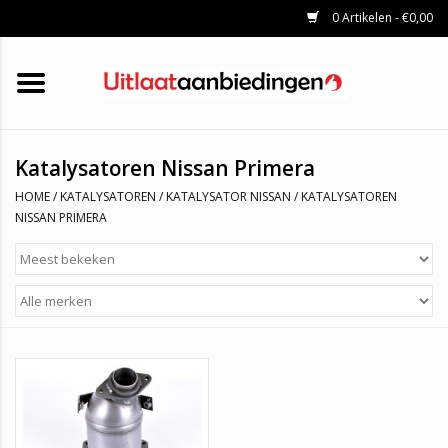
0 Artikelen - €0,00
HOME
KATALYSATOREN
UITLAATSET
ROETFILTERS
UITLATEN
Katalysatoren Nissan Primera
UNIVERSELE UITLAATDELEN
HOME
/
KATALYSATOREN
/
KATALYSATOR NISSAN
/
KATALYSATOREN
MERKEN
NISSAN PRIMERA