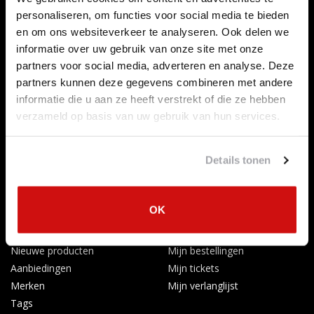
Contact opnemen
personaliseren, om functies voor social media te bieden
Over ons
en om ons websiteverkeer te analyseren. Ook delen we
Betaalmethoden
informatie over uw gebruik van onze site met onze
Algemene voorwaarden
partners voor social media, adverteren en analyse. Deze
Herroepingsrecht
partners kunnen deze gegevens combineren met andere
informatie die u aan ze heeft verstrekt of die ze hebben
Privacy Policy
verzameld op basis van uw gebruik van hun services.
Verzenden & retourneren
Afkoelingsperiode
Klachten
Details tonen
Garantievoorwaarden
Formulier Herroepingsrecht
OK
Producten
Mijn account
Alle producten
Registreren
Nieuwe producten
Mijn bestellingen
Aanbiedingen
Mijn tickets
Merken
Mijn verlanglijst
Tags