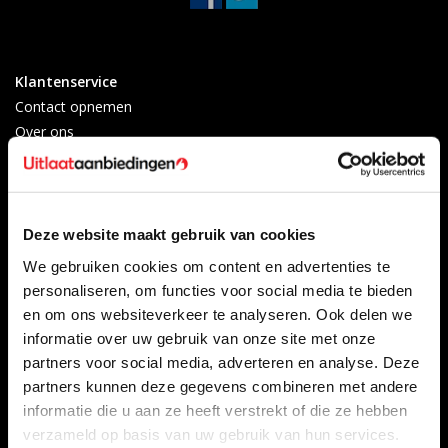
Klantenservice
Contact opnemen
Over ons
Betaalmethoden
Algemene voorwaarden
Herroepingsrecht
Privacy Policy
Deze website maakt gebruik van cookies
Verzenden & retourneren
We gebruiken cookies om content en advertenties te
Afkoelingsperiode
personaliseren, om functies voor social media te bieden
Klachten
en om ons websiteverkeer te analyseren. Ook delen we
Garantievoorwaarden
informatie over uw gebruik van onze site met onze
Formulier Herroepingsrecht
partners voor social media, adverteren en analyse. Deze
partners kunnen deze gegevens combineren met andere
Producten
Mijn account
informatie die u aan ze heeft verstrekt of die ze hebben
Alle producten
Registreren
verzameld op basis van uw gebruik van hun services.
Nieuwe producten
Mijn bestellingen