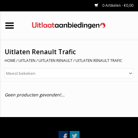
0 Artikelen - €0,00
HOME
KATALYSATOREN
UITLAATSET
ROETFILTERS
UITLATEN
Uitlaten Renault Trafic
UNIVERSELE UITLAATDELEN
HOME
/
UITLATEN
/
UITLATEN RENAULT
/
UITLATEN RENAULT TRAFIC
MERKEN
Geen producten gevonden!...