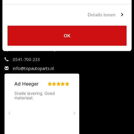
Aanbiedingen
Mijn tickets
Merken
Mijn verlanglijst
Details tonen
Tags
RSS-feed
OK
Uitlaataanbiedingen
Specialist in uitlaten, katalysatoren en roetfilters.
0541-700-233
info@topautoparts.nl