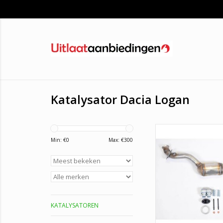
Katalysator Dacia Logan
Katalysator Dacia
Sandero
Min: €
0
Max: €
300
TOEVOEGEN AAN WI
KATALYSATOREN