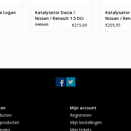
TOEVOEGEN AA
ia Logan
Katalysator Dacia /
Katalysator 
Nissan / Renault 1.5 DCi
Nissan / Ren
€400,00
€215,00
€259,95
ten
Mijn account
ducten
Registreren
producten
Mijn bestellingen
ingen
Mijn tickets