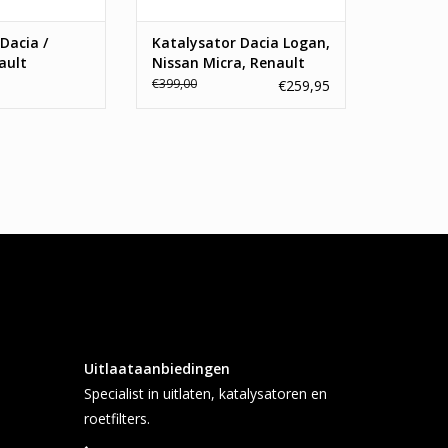
N WINKELWAGEN
Dacia /
Katalysator Dacia Logan,
ault
Nissan Micra, Renault
Clio V
€399,00
€259,95
Uitlaataanbiedingen
Specialist in uitlaten, katalysatoren en
roetfilters.