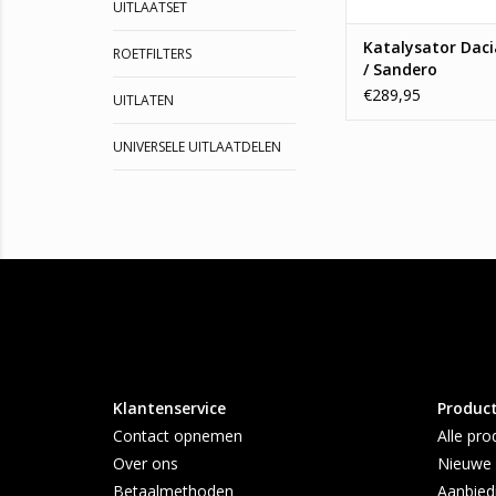
UITLAATSET
Katalysator Dac
ROETFILTERS
/ Sandero
€289,95
UITLATEN
UNIVERSELE UITLAATDELEN
Klantenservice
Produc
Contact opnemen
Alle pro
Over ons
Nieuwe 
Betaalmethoden
Aanbied