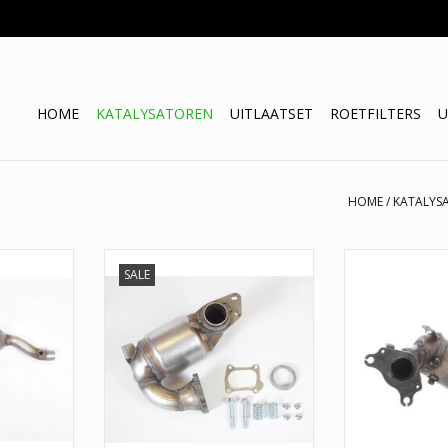
HOME
KATALYSATOREN
UITLAATSET
ROETFILTERS
U
HOME
/
KATALYS
 Logan /
Originele nummers: 8200641831,
Katalysator D
SALE
8200487390, 8200427859,
Renault. Pro
8200397416, 2090000Q0F,
groothandelspri
NKELWAGEN
1657600QAF
pasvorm en een 
Originele n
TOEVOEGEN AAN WINKELWAGEN
208A08304R,
208A00012R,
208A05276R,
208A