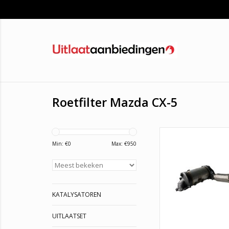
Roetfilter Mazda CX-5
Roetfilter Mazda CX-5, 
garantie. OE : SH
Min: €
0
Max: €
950
SH022050XF, SH1
SH152050X, SH15
SH332050X, SH85205
AHG
KATALYSATOREN
TOEVOEGEN AAN WI
UITLAATSET