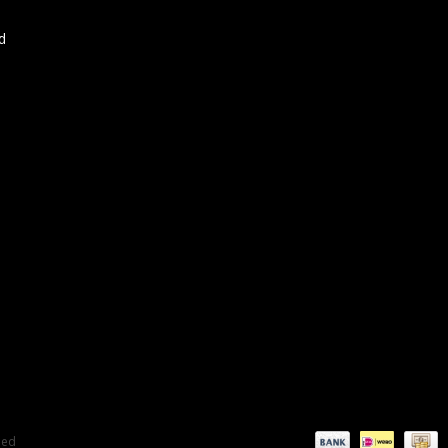
d
eed