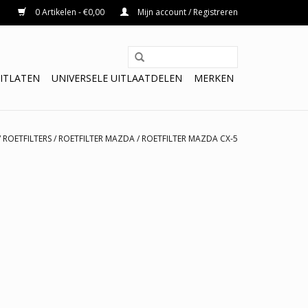
0 Artikelen - €0,00
Mijn account / Registreren
ITLATEN
UNIVERSELE UITLAATDELEN
MERKEN
/
ROETFILTERS
/
ROETFILTER MAZDA
/
ROETFILTER MAZDA CX-5