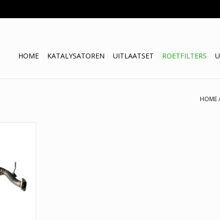
HOME
KATALYSATOREN
UITLAATSET
ROETFILTERS
U
HOME
6, 3. 1 jaar
Y42050X,
42050X,
2050XA,
0XA. Merk
NKELWAGEN