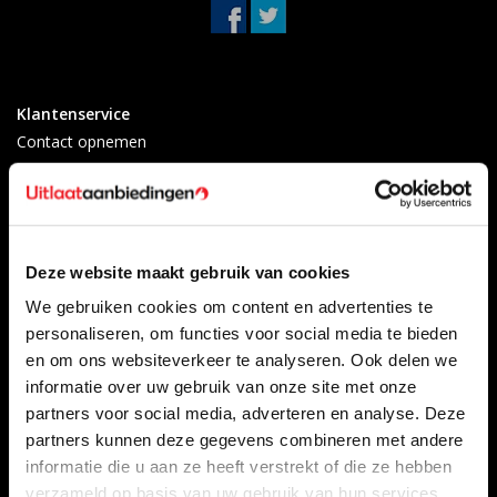
Klantenservice
Contact opnemen
Over ons
Betaalmethoden
Algemene voorwaarden
Herroepingsrecht
Deze website maakt gebruik van cookies
Privacy Policy
We gebruiken cookies om content en advertenties te
Verzenden & retourneren
personaliseren, om functies voor social media te bieden
Afkoelingsperiode
en om ons websiteverkeer te analyseren. Ook delen we
Klachten
informatie over uw gebruik van onze site met onze
Garantievoorwaarden
partners voor social media, adverteren en analyse. Deze
Formulier Herroepingsrecht
partners kunnen deze gegevens combineren met andere
Producten
Mijn account
informatie die u aan ze heeft verstrekt of die ze hebben
Alle producten
Registreren
verzameld op basis van uw gebruik van hun services.