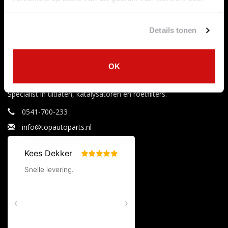
Nieuwe producten
Mijn bestellingen
Aanbiedingen
Mijn tickets
Details tonen
Merken
Mijn verlanglijst
Tags
RSS-feed
OK
Uitlaataanbiedingen
Specialist in uitlaten, katalysatoren en roetfilters.
0541-700-233
info@topautoparts.nl