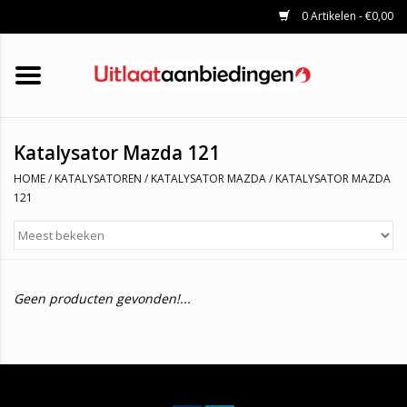
0 Artikelen - €0,00
HOME
KATALYSATOREN
UITLAATSET
ROETFILTERS
UITLATEN
Katalysator Mazda 121
UNIVERSELE UITLAATDELEN
HOME
/
KATALYSATOREN
/
KATALYSATOR MAZDA
/
KATALYSATOR MAZDA
MERKEN
121
Geen producten gevonden!...