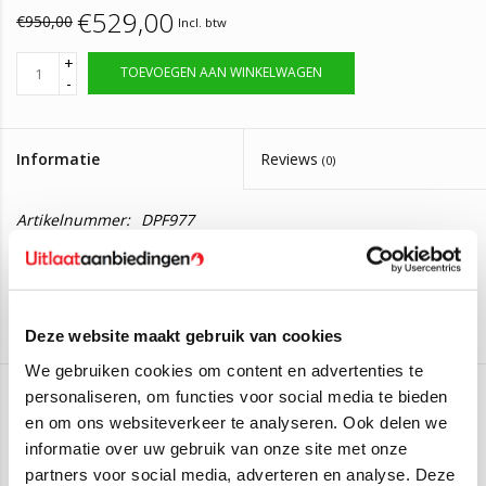
€529,00
€950,00
Incl. btw
+
TOEVOEGEN AAN WINKELWAGEN
-
Informatie
Reviews
(0)
Artikelnummer:
DPF977
Op voorraad, bestel voor 14:00 zelfde dag
Levertijd:
verzonden
Roetfilter Citroën C3/C4, Opel Crossland,
Deze website maakt gebruik van cookies
Peugeot 208/2008/301
We gebruiken cookies om content en advertenties te
personaliseren, om functies voor social media te bieden
Montagesetje leveren wij er gratis bij mee.
en om ons websiteverkeer te analyseren. Ook delen we
EEC
informatie over uw gebruik van onze site met onze
Deze roetfilter is geschikt voor de volgende auto's:
Aan verlanglijst toevoegen
/
Toevoegen om te vergelijken
/
Afdrukken
partners voor social media, adverteren en analyse. Deze