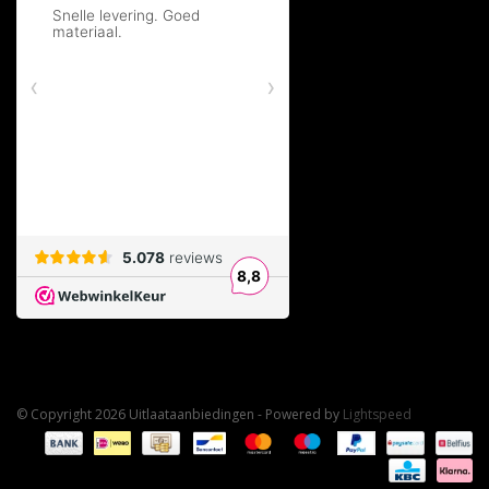
Peugeot 2008 MPV 1.6 BlueHDI 120
(88kW/120PK) (van
2015 t/n 2019)
Peugeot 208 I 1.6 BlueHDI
(55kW/75PK) (van 2013 t/m
2019)
Peugeot 208 I 1.6 BlueHDI 100
(73kW/100PK) (van 2015 t/m
2019)
Peugeot 208 I 1.6 BlueHDI 115
(85kW/116PK) (van 2015 t/m
2019)
Peugeot 208 I 1.6 BlueHDI 120
(88kW/120PK) (van 2015 t/m
2019)
Peugeot 301 Sedan 1.6 BlueHDI 100
(73kW/100PK) (van
2014 t/m ->)
Twijfelt u of deze roetfilter geschikt is voor uw auto?
De originele nummers van deze roetfilter zijn: 1611769080,
© Copyright 2026 Uitlaataanbiedingen - Powered by
Lightspeed
1611700000
Heeft u vragen? Aan de hand van uw kenteken of