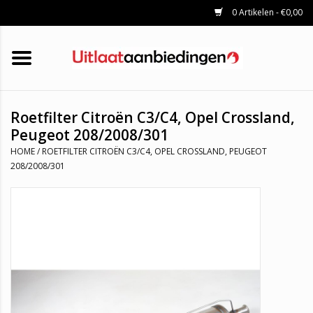
0 Artikelen - €0,00
HOME
KATALYSATOREN
UITLAATSET
ROETFILTERS
UITLATEN
Roetfilter Citroën C3/C4, Opel Crossland,
UNIVERSELE UITLAATDELEN
Peugeot 208/2008/301
MERKEN
HOME
/
ROETFILTER CITROËN C3/C4, OPEL CROSSLAND, PEUGEOT
208/2008/301