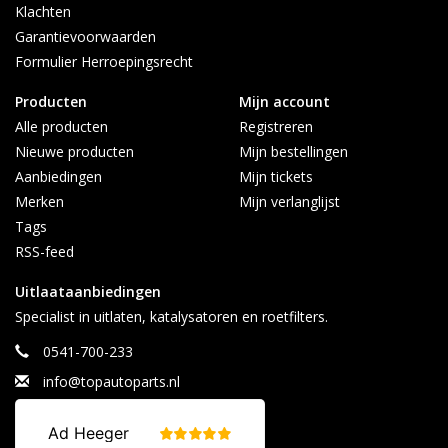
Klachten
Afhalen alleen op afspraak
Garantievoorwaarden
Contact:
Formulier Herroepingsrecht
info@topautoparts.nl
Producten
Mijn account
0541-700-233
Alle producten
Registreren
0613626597 (Whatsapp)
Nieuwe producten
Mijn bestellingen
Maandag t/m vrijdag 08:30 - 17:00
Aanbiedingen
Mijn tickets
Merken
Mijn verlanglijst
Tags
RSS-feed
Uitlaataanbiedingen
Specialist in uitlaten, katalysatoren en roetfilters.
0541-700-233
info@topautoparts.nl