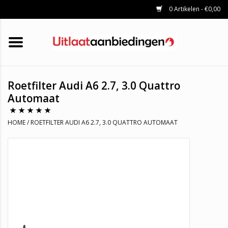
0 Artikelen - €0,00
HOME
KATALYSATOREN
UITLAATSET
ROETFILTERS
UITLATEN
Roetfilter Audi A6 2.7, 3.0 Quattro
UNIVERSELE UITLAATDELEN
Automaat
MERKEN
HOME
/
ROETFILTER AUDI A6 2.7, 3.0 QUATTRO AUTOMAAT