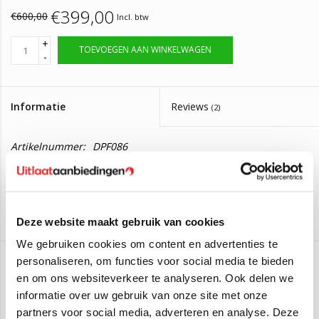
€399,00
€600,00
Incl. btw
+
TOEVOEGEN AAN WINKELWAGEN
-
Informatie
Reviews
(2)
Artikelnummer:
DPF086
Levertijd:
Neem contact op voor de levertijd.
Roetfilter Audi A6 2.7, 3.0 Quattro
Automaat
Deze website maakt gebruik van cookies
Deze roetfilter is geschikt voor:
We gebruiken cookies om content en advertenties te
personaliseren, om functies voor social media te bieden
en om ons websiteverkeer te analyseren. Ook delen we
JMJ
Audi A6 2.7TDI Quattro Automatic BSG
- (2004 t/m 2011)
informatie over uw gebruik van onze site met onze
Audi A6 2.7TDI Quattro Automatic CAND
- (2004 t/m 2011)
Aan verlanglijst toevoegen
/
Toevoegen om te vergelijken
/
Afdrukken
partners voor social media, adverteren en analyse. Deze
Audi A6 2.7TDI Quattro Automatic BPP
- (2004 t/m 2011)