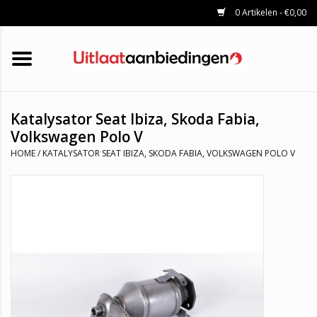
0 Artikelen - €0,00
HOME
KATALYSATOREN
UITLAATSET
ROETFILTERS
UITLATEN
Katalysator Seat Ibiza, Skoda Fabia,
UNIVERSELE UITLAATDELEN
Volkswagen Polo V
MERKEN
HOME
/
KATALYSATOR SEAT IBIZA, SKODA FABIA, VOLKSWAGEN POLO V