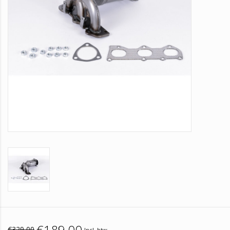
€189,00
€329,00
Incl. btw