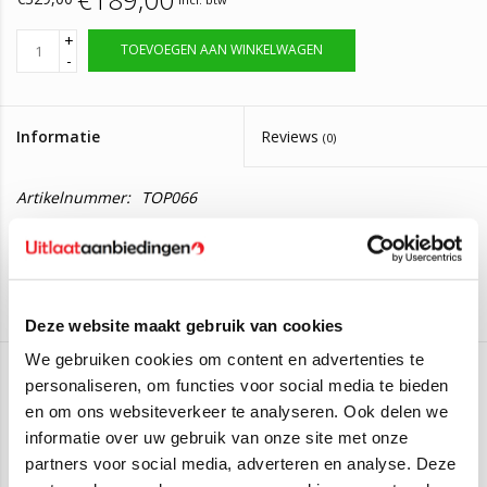
+
TOEVOEGEN AAN WINKELWAGEN
-
Informatie
Reviews
(0)
Artikelnummer:
TOP066
Op voorraad, bestel voor 14:00 zelfde dag
Levertijd:
verzonden
Katalysator Seat Ibiza, Skoda Fabia,
Volkswagen Polo V
Deze website maakt gebruik van cookies
Deze katalysator is geschikt voor de volgende auto's:
We gebruiken cookies om content en advertenties te
Seat Ibiza IV 1.2
(44kW/60PK) (2009 t/m 2015)
personaliseren, om functies voor social media te bieden
BM Catalyst
Seat Ibiza IV 1.2
(51kW/69) (2008 t/m 2015)
en om ons websiteverkeer te analyseren. Ook delen we
informatie over uw gebruik van onze site met onze
Skoda Fabia II 1.2i
(44kW/60PK) (2006 t/m 2014) (Geldt ook
Aan verlanglijst toevoegen
/
Toevoegen om te vergelijken
/
Afdrukken
partners voor social media, adverteren en analyse. Deze
voor
Combi-variant
)