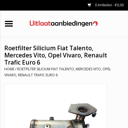
0 Artikelen - €0,00
HOME
KATALYSATOREN
UITLAATSET
ROETFILTERS
UITLATEN
Roetfilter Silicium Fiat Talento,
UNIVERSELE UITLAATDELEN
Mercedes Vito, Opel Vivaro, Renault
Trafic Euro 6
MERKEN
HOME
/
ROETFILTER SILICIUM FIAT TALENTO, MERCEDES VITO, OPEL
VIVARO, RENAULT TRAFIC EURO 6