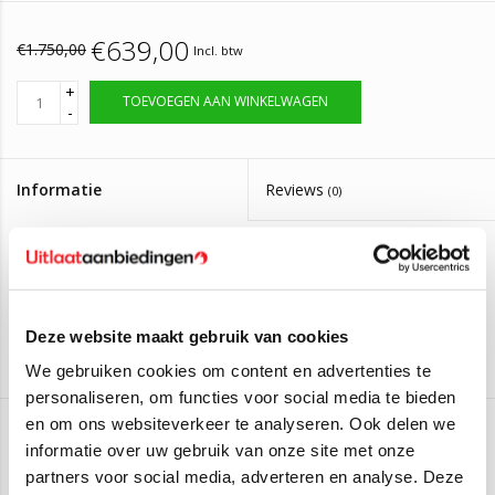
€639,00
€1.750,00
Incl. btw
+
TOEVOEGEN AAN WINKELWAGEN
-
Informatie
Reviews
(0)
Artikelnummer:
DPF354S
Op voorraad, bestel voor 14:00 zelfde dag
Levertijd:
verzonden
Deze website maakt gebruik van cookies
Roetfilter Fiat Talento, Mercedes Vito, Opel
We gebruiken cookies om content en advertenties te
Vivaro, Renault Trafic Euro 6
personaliseren, om functies voor social media te bieden
en om ons websiteverkeer te analyseren. Ook delen we
Deze roetfilter is geschikt voor:
informatie over uw gebruik van onze site met onze
Aan verlanglijst toevoegen
/
Toevoegen om te vergelijken
/
Afdrukken
partners voor social media, adverteren en analyse. Deze