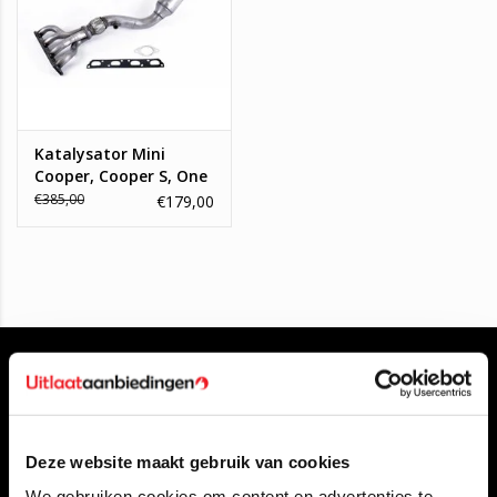
Katalysator Mini
Cooper, Cooper S, One
1.6 16_V
€385,00
€179,00
Deze website maakt gebruik van cookies
Klantenservice
We gebruiken cookies om content en advertenties te