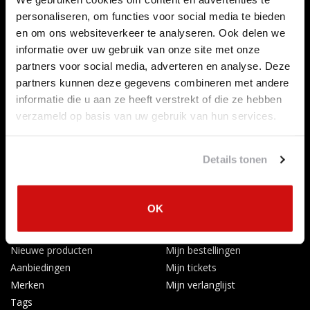
Contact opnemen
personaliseren, om functies voor social media te bieden
Over ons
en om ons websiteverkeer te analyseren. Ook delen we
Betaalmethoden
informatie over uw gebruik van onze site met onze
partners voor social media, adverteren en analyse. Deze
Algemene voorwaarden
partners kunnen deze gegevens combineren met andere
Herroepingsrecht
informatie die u aan ze heeft verstrekt of die ze hebben
Privacy Policy
verzameld op basis van uw gebruik van hun services.
Verzenden & retourneren
Afkoelingsperiode
Klachten
Details tonen
Garantievoorwaarden
Formulier Herroepingsrecht
OK
Producten
Mijn account
Alle producten
Registreren
Nieuwe producten
Mijn bestellingen
Aanbiedingen
Mijn tickets
Merken
Mijn verlanglijst
Tags