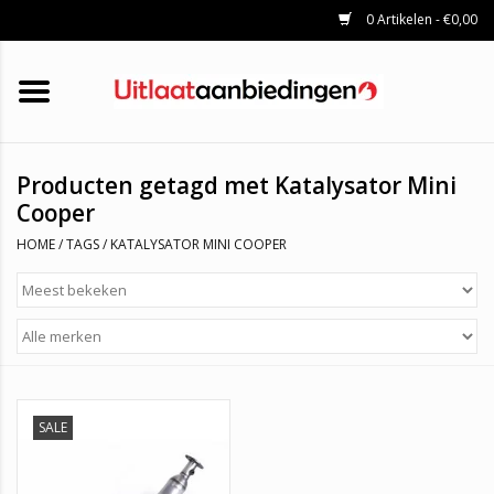
0 Artikelen - €0,00
HOME
KATALYSATOREN
UITLAATSET
ROETFILTERS
UITLATEN
Producten getagd met Katalysator Mini
UNIVERSELE UITLAATDELEN
Cooper
MERKEN
HOME
/
TAGS
/
KATALYSATOR MINI COOPER
SALE