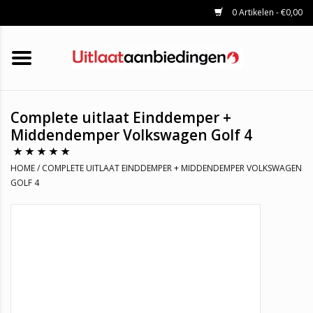
0 Artikelen - €0,00
HOME
KATALYSATOREN
UITLAATSET
ROETFILTERS
UITLATEN
Complete uitlaat Einddemper +
UNIVERSELE UITLAATDELEN
Middendemper Volkswagen Golf 4
MERKEN
HOME
/
COMPLETE UITLAAT EINDDEMPER + MIDDENDEMPER VOLKSWAGEN
GOLF 4