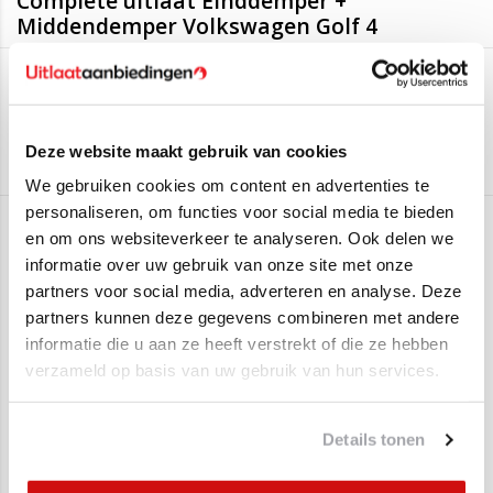
Complete uitlaat Einddemper +
Middendemper Volkswagen Golf 4
Deze uitlaten passen op:
Edex
Seat Leon 1.4 16_V
(55KW/75PK - 1999 t/m 2002)
Volkswagen Golf IV 1.4 16_V
(55KW/75PK – 1997 t/m 2005)
Aan verlanglijst toevoegen
/
Toevoegen om te vergelijken
/
Afdrukken
Deze website maakt gebruik van cookies
Volkswagen New Beetle 1.4 16_V
(55KW/75PK 2001 t/m
We gebruiken cookies om content en advertenties te
2010)
personaliseren, om functies voor social media te bieden
Gerelateerde producten
en om ons websiteverkeer te analyseren. Ook delen we
informatie over uw gebruik van onze site met onze
Montagematerialen worden er gratis bij meegestuurd!
partners voor social media, adverteren en analyse. Deze
Wij leveren bij de uitlaatset de montagematerialen er gratis bij
SALE
SALE
partners kunnen deze gegevens combineren met andere
mee, op het plaatje kunt u zien welke montagematerialen hierbij
informatie die u aan ze heeft verstrekt of die ze hebben
zitten. Mocht u nog pasta nodig zijn, deze kunt u bovenaan bij
verzameld op basis van uw gebruik van hun services.
bestellen.
Wilt u dit artikel afhalen?
Details tonen
Dat kan. Wanneer er bij de levertijd staat dat we dit artikel op
voorraad hebben, ligt die ook daadwerkelijk in ons magazijn in