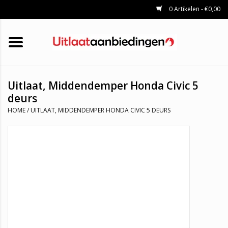
0 Artikelen - €0,00
HOME
KATALYSATOREN
UITLAATSET
ROETFILTERS
UITLATEN
Uitlaat, Middendemper Honda Civic 5
UNIVERSELE UITLAATDELEN
deurs
MERKEN
HOME
/
UITLAAT, MIDDENDEMPER HONDA CIVIC 5 DEURS