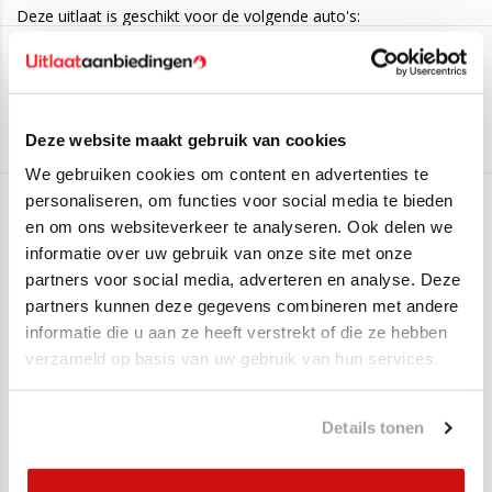
Deze uitlaat is geschikt voor de volgende auto's:
Honda Civic (5-Drs.) 1.4i 16v
(55KW/75PK - 1995 t/m 2001)
Honda Civic (5-Drs.) 1.4iS 16v
(66KW/90PK - 1994 t/m 2001)
Edex
Honda Civic (5-Drs.) 1.5
(66KW/90PK - 1994 t/m 1997)
Honda Civic (5-Drs.) 1.5i
(85KW/116PK - 1997 t/m 2001)
Aan verlanglijst toevoegen
/
Toevoegen om te vergelijken
/
Afdrukken
Deze website maakt gebruik van cookies
Honda Civic (5-Drs.) 1.6i
(83KW/113PK - 1994 t/m 1997)
We gebruiken cookies om content en advertenties te
Honda Civic (5-Drs.) 1.6i
(85KW/116PK - 1997 t/m 2001)
personaliseren, om functies voor social media te bieden
Honda Civic (5-Drs.) 1.6 SRi
(92KW/125PK - 1994 t/m 1997)
Gerelateerde producten
en om ons websiteverkeer te analyseren. Ook delen we
Montagematerialen kunt u bovenaan bij bestellen!
informatie over uw gebruik van onze site met onze
partners voor social media, adverteren en analyse. Deze
SALE
SALE
partners kunnen deze gegevens combineren met andere
informatie die u aan ze heeft verstrekt of die ze hebben
verzameld op basis van uw gebruik van hun services.
Details tonen