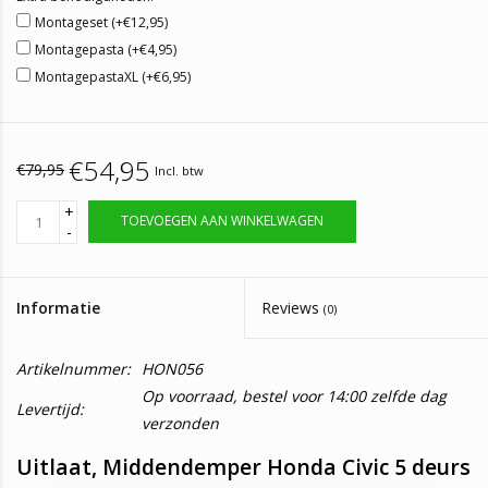
Montageset (+€12,95)
Montagepasta (+€4,95)
MontagepastaXL (+€6,95)
€54,95
€79,95
Incl. btw
+
TOEVOEGEN AAN WINKELWAGEN
-
Informatie
Reviews
(0)
Artikelnummer:
HON056
Op voorraad, bestel voor 14:00 zelfde dag
Levertijd:
verzonden
Uitlaat, Middendemper Honda Civic 5 deurs