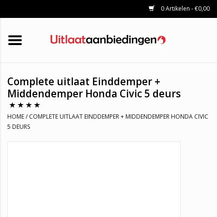
0 Artikelen - €0,00
HOME
KATALYSATOREN
UITLAATSET
ROETFILTERS
UITLATEN
Complete uitlaat Einddemper +
UNIVERSELE UITLAATDELEN
Middendemper Honda Civic 5 deurs
MERKEN
HOME
/
COMPLETE UITLAAT EINDDEMPER + MIDDENDEMPER HONDA CIVIC
5 DEURS