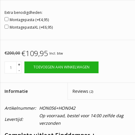
Extra benodigdheden:
Montagepasta (+€4,95)
MontagepastaXL (+€6,95)
€109,95
€200,00
Incl. btw
+
TOEVOEGEN AAN WINKELWAGEN
-
Informatie
Reviews
(2)
Artikelnummer:
HON056+HON042
Op voorraad, bestel voor 14:00 zelfde dag
Levertijd:
verzonden