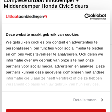
Complete uitlaat Einddemper +
Middendemper Honda Civic 5 deurs
Deze uitlaten zijn geschikt voor:
Edex
Honda Civic (5-Drs.) 1.4i 16v
(55KW/75PK - 1995 t/m 2001)
Aan verlanglijst toevoegen
/
Toevoegen om te vergelijken
/
Afdrukken
Deze website maakt gebruik van cookies
Honda Civic (5-Drs.) 1.4iS 16v
(66KW/90PK - 1994 t/m 2001)
We gebruiken cookies om content en advertenties te
Honda Civic (5-Drs.) 1.5
(66KW/90PK - 1994 t/m 1997)
personaliseren, om functies voor social media te bieden
Honda Civic (5-Drs.) 1.5i
(85KW/116PK - 1997 t/m 2001)
Gerelateerde producten
en om ons websiteverkeer te analyseren. Ook delen we
Honda Civic (5-Drs.) 1.6i
(83KW/113PK - 1994 t/m 1997)
informatie over uw gebruik van onze site met onze
Honda Civic (5-Drs.) 1.6i
(85KW/116PK - 1997 t/m 2001)
partners voor social media, adverteren en analyse. Deze
SALE
SALE
Honda Civic (5-Drs.) 1.6 SRi
(92KW/125PK - 1994 t/m 1997)
partners kunnen deze gegevens combineren met andere
informatie die u aan ze heeft verstrekt of die ze hebben
verzameld op basis van uw gebruik van hun services.
Montagematerialen worden er gratis bij meegestuurd!
Wij leveren bij de uitlaatset de montagematerialen er gratis bij
Details tonen
mee, op het plaatje kunt u zien welke montagematerialen hierbij
zitten. Mocht u nog pasta nodig zijn, deze kunt u bovenaan bij