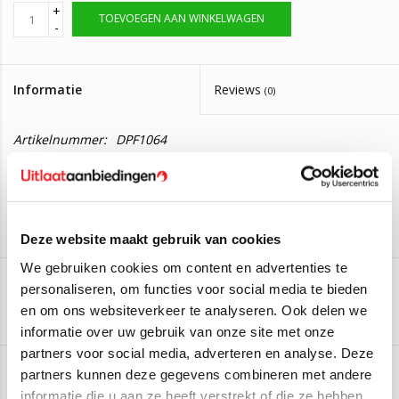
+
TOEVOEGEN AAN WINKELWAGEN
-
Informatie
Reviews
(0)
Artikelnummer:
DPF1064
Levertijd:
Levering in 2 tot 4 werkdagen.
Roetfilter Range Rover Sport 2 - 3.0
Deze roetfilter is geschikt voor de volgende auto's:
Deze website maakt gebruik van cookies
Range Rover Sport 2 - 3.0 SDV6 4x4
(215kW/292PK) (Van
We gebruiken cookies om content en advertenties te
2013 t/m 2016)
personaliseren, om functies voor social media te bieden
Range Rover Sport 2 - 3.0 SDV6 4x4
(225kW/306PK) (Van
Aan verlanglijst toevoegen
/
Toevoegen om te vergelijken
/
Afdrukken
en om ons websiteverkeer te analyseren. Ook delen we
2014 t/m 2022)
informatie over uw gebruik van onze site met onze
Range Rover Sport 2 - 3.0 D250 MHEV 4x4
(183kW/249PK)
partners voor social media, adverteren en analyse. Deze
(Van 2020 t/m 2022)
partners kunnen deze gegevens combineren met andere
Twijfelt u of deze roetfilter geschikt is voor uw auto?
informatie die u aan ze heeft verstrekt of die ze hebben