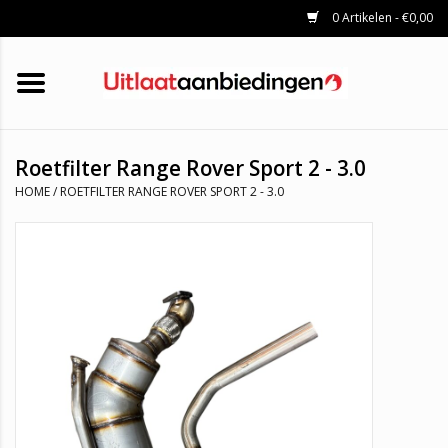
0 Artikelen - €0,00
HOME
KATALYSATOREN
UITLAATSET
ROETFILTERS
UITLATEN
Roetfilter Range Rover Sport 2 - 3.0
UNIVERSELE UITLAATDELEN
HOME
/
ROETFILTER RANGE ROVER SPORT 2 - 3.0
MERKEN