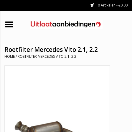
0 Artikelen - €0,00
HOME
KATALYSATOREN
UITLAATSET
ROETFILTERS
UITLATEN
Roetfilter Mercedes Vito 2.1, 2.2
UNIVERSELE UITLAATDELEN
HOME
/
ROETFILTER MERCEDES VITO 2.1, 2.2
MERKEN