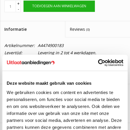
+
TOEVOEGEN AAN WINKELWAGEN
-
Informatie
Reviews
(0)
Artikelnummer:
A4474900183
Levertijd:
Levering in 2 tot 4 werkdagen.
Roetfilter Mercedes Vito 2.1, 2.2
Deze roetfilter is geschikt voor:
Deze website maakt gebruik van cookies
Mercedes Benz Vito V 2.1 200 CDI 16_V
100KW/136PK -
We gebruiken cookies om content en advertenties te
2014 t/m 2019
personaliseren, om functies voor social media te bieden
AS
Mercedes Benz Vito V 2.1 200 CDI 4-matic 16_V
en om ons websiteverkeer te analyseren. Ook delen we
100KW/136PK - 2014 t/m 2019
Aan verlanglijst toevoegen
/
Toevoegen om te vergelijken
/
Afdrukken
informatie over uw gebruik van onze site met onze
Mercedes Benz Vito V 2.1 220 CDI, 220 d 16_V
partners voor social media, adverteren en analyse. Deze
120KW/163PK - 2014 t/m 2019
partners kunnen deze gegevens combineren met andere