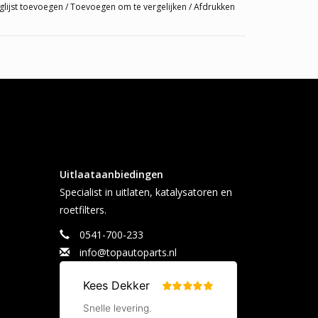
glijst toevoegen
/
Toevoegen om te vergelijken
/
Afdrukken
Uitlaataanbiedingen
Specialist in uitlaten, katalysatoren en
roetfilters.
0541-700-233
info@topautoparts.nl