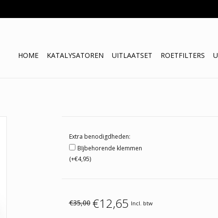
HOME
KATALYSATOREN
UITLAATSET
ROETFILTERS
U
Extra benodigdheden:
BIjbehorende klemmen
(+€4,95)
€12,65
€35,00
Incl. btw