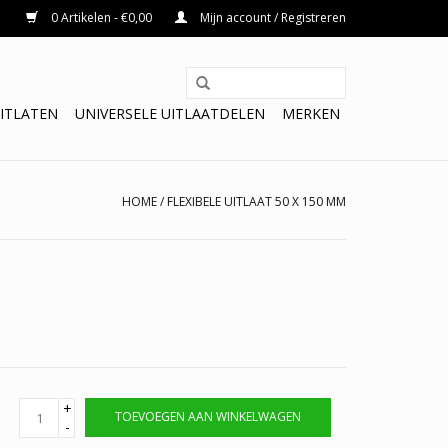
0 Artikelen - €0,00
Mijn account / Registreren
ITLATEN
UNIVERSELE UITLAATDELEN
MERKEN
HOME
/
FLEXIBELE UITLAAT 50 X 150 MM
+
TOEVOEGEN AAN WINKELWAGEN
-