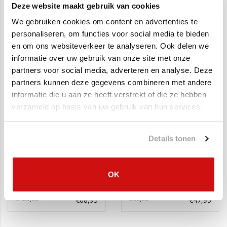
Topautoparts
Deze website maakt gebruik van cookies
Complete uitlaat
Uitlaat,
Voortsweg 23
We gebruiken cookies om content en advertenties te
Einddemper +
Middendemper Opel
7661PD, Vasse.
personaliseren, om functies voor social media te bieden
Middendemper Opel
Zafira 1.6, 1.8
€250,00
€125,00
€129,95
€49,95
Afhalen alleen op afspraak
Zafira
en om ons websiteverkeer te analyseren. Ook delen we
informatie over uw gebruik van onze site met onze
Contact:
partners voor social media, adverteren en analyse. Deze
info@topautoparts.nl
SALE
SALE
partners kunnen deze gegevens combineren met andere
0541-700-233
informatie die u aan ze heeft verstrekt of die ze hebben
0613626597 (Whatsapp)
verzameld op basis van uw gebruik van hun services.
Maandag t/m vrijdag 08:30 - 17:00
Details tonen
OK
Einddemper, Uitlaat
Voorpijp, Uitlaat Opel
Opel Zafira 1.6, 1.8, 2.0
Astra G / Zafira
€125,00
€90,00
€68,95
€47,95