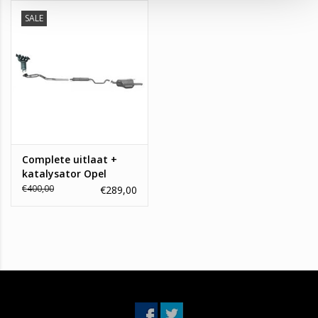
SALE
Complete uitlaat +
katalysator Opel
Zafira
€400,00
€289,00