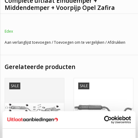
Complete uitlaat Einddemper +
Middendemper + Voorpijp Opel Zafira
Deze uitlaatset is geschikt voor de volgende auto's:
Edex
Opel Zafira 1.6 16_V
(74KW/101PK 1999 t/m 2004)
Aan verlanglijst toevoegen
/
Toevoegen om te vergelijken
/
Afdrukken
Montagematerialen worden er gratis bij meegestuurd!
Wij leveren bij de uitlaatset de montagematerialen er gratis bij
Gerelateerde producten
mee, op het plaatje kunt u zien welke montagematerialen hierbij
zitten. Mocht u nog pasta nodig zijn, deze kunt u bovenaan bij
bestellen.
SALE
SALE
Wilt u dit artikel afhalen?
Dat kan. Wanneer er bij de levertijd staat dat we dit artikel op
voorraad hebben, ligt die ook daadwerkelijk in ons magazijn in
Vasse. U kunt ons op de volgende manieren bereiken: