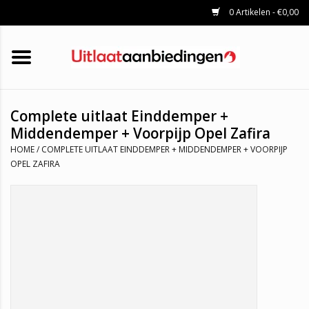
0 Artikelen - €0,00
HOME
KATALYSATOREN
UITLAATSET
ROETFILTERS
UITLATEN
Complete uitlaat Einddemper +
UNIVERSELE UITLAATDELEN
Middendemper + Voorpijp Opel Zafira
MERKEN
HOME
/
COMPLETE UITLAAT EINDDEMPER + MIDDENDEMPER + VOORPIJP
OPEL ZAFIRA