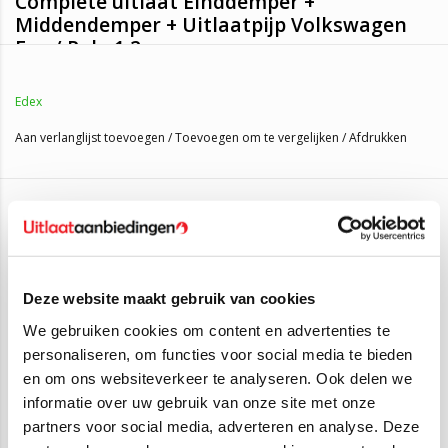
Complete uitlaat Einddemper +
Middendemper + Uitlaatpijp Volkswagen
Fox / Polo 1.2
Edex
Deze uitlaatset is geschikt voor de volgende auto's:
Volkswagen Fox 1.2
(40KW/54PK – 2005 t/m 2012)
Aan verlanglijst toevoegen
/
Toevoegen om te vergelijken
/
Afdrukken
Volkswagen Fox 1.2
(44KW/60PK – 2009 t/m 2012)
Volkswagen Polo 1.2
(40KW/54PK – 2005 t/m 2012)
Volkswagen Polo 1.2
(44KW/60PK – 2009 t/m 2012)
Gerelateerde producten
Montagematerialen worden er gratis bij meegestuurd!
SALE
SALE
Wij leveren bij de uitlaatset de montagematerialen er gratis bij
Deze website maakt gebruik van cookies
mee, op het plaatje kunt u zien welke montagematerialen hierbij
We gebruiken cookies om content en advertenties te
zitten. Mocht u nog pasta nodig zijn, deze kunt u bovenaan bij
personaliseren, om functies voor social media te bieden
bestellen.
en om ons websiteverkeer te analyseren. Ook delen we
informatie over uw gebruik van onze site met onze
Wilt u dit artikel afhalen?
partners voor social media, adverteren en analyse. Deze
Dat kan. Wanneer er bij de levertijd staat dat we dit artikel op