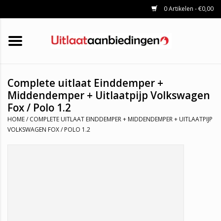
0 Artikelen - €0,00
HOME
KATALYSATOREN
UITLAATSET
ROETFILTERS
UITLATEN
Complete uitlaat Einddemper +
UNIVERSELE UITLAATDELEN
Middendemper + Uitlaatpijp Volkswagen
Fox / Polo 1.2
MERKEN
HOME
/
COMPLETE UITLAAT EINDDEMPER + MIDDENDEMPER + UITLAATPIJP
VOLKSWAGEN FOX / POLO 1.2