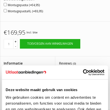
Montagepasta (+€4,95)
MontagepastaXL (+€6,95)
€169,95
Incl. btw
+
TOEVOEGEN AAN WINKELWAGEN
-
Informatie
Reviews
(0)
Artikelnummer:
ALF137 + ALF138
Op voorraad, bestel voor 14:00 zelfde dag
Levertijd:
verzonden
Deze website maakt gebruik van cookies
We gebruiken cookies om content en advertenties te
Uitlaatset Alfa Romeo Mito, Fiat Grande
personaliseren, om functies voor social media te bieden
Punto
en om ons websiteverkeer te analyseren. Ook delen we