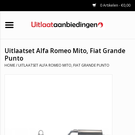
0 Artikelen - €0,00
HOME
KATALYSATOREN
UITLAATSET
ROETFILTERS
UITLATEN
Uitlaatset Alfa Romeo Mito, Fiat Grande
UNIVERSELE UITLAATDELEN
Punto
MERKEN
HOME
/
UITLAATSET ALFA ROMEO MITO, FIAT GRANDE PUNTO