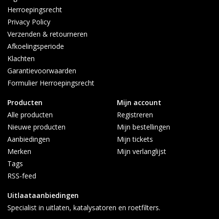
Voortsweg 23
Herroepingsrecht
7661PD, Vasse.
Privacy Policy
Afhalen alleen op afspraak
Verzenden & retourneren
Contact:
Afkoelingsperiode
info@topautoparts.nl
Klachten
0541-700-233
Garantievoorwaarden
0613626597 (Whatsapp)
Formulier Herroepingsrecht
Maandag t/m vrijdag 08:30 - 17:00
Producten
Mijn account
Alle producten
Registreren
Nieuwe producten
Mijn bestellingen
Aanbiedingen
Mijn tickets
Merken
Mijn verlanglijst
Tags
RSS-feed
Uitlaataanbiedingen
Specialist in uitlaten, katalysatoren en roetfilters.