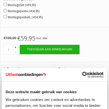
Montageset (+€9,95)
Montagepasta (+€4,95)
MontagepastaXL (+€4,95)
€59,95
€100,00
Incl. btw
+
TOEVOEGEN AAN WINKELWAGEN
-
Informatie
Reviews
(0)
Artikelnummer:
VP913
Op voorraad, bestel voor 14:00 zelfde dag
Levertijd:
Deze website maakt gebruik van cookies
verzonden
We gebruiken cookies om content en advertenties te
Uitlaat, Voorpijp Opel Combo, Meriva
personaliseren, om functies voor social media te bieden