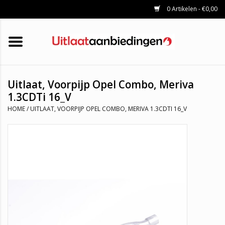
0 Artikelen - €0,00
HOME
KATALYSATOREN
UITLAATSET
ROETFILTERS
UITLATEN
Uitlaat, Voorpijp Opel Combo, Meriva
UNIVERSELE UITLAATDELEN
1.3CDTi 16_V
MERKEN
HOME
/
UITLAAT, VOORPIJP OPEL COMBO, MERIVA 1.3CDTI 16_V