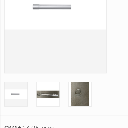
€14,95
€24,95
Incl. btw