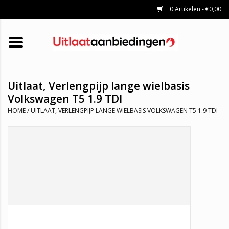
0 Artikelen - €0,00
HOME
KATALYSATOREN
UITLAATSET
ROETFILTERS
UITLATEN
Uitlaat, Verlengpijp lange wielbasis
UNIVERSELE UITLAATDELEN
Volkswagen T5 1.9 TDI
MERKEN
HOME
/
UITLAAT, VERLENGPIJP LANGE WIELBASIS VOLKSWAGEN T5 1.9 TDI