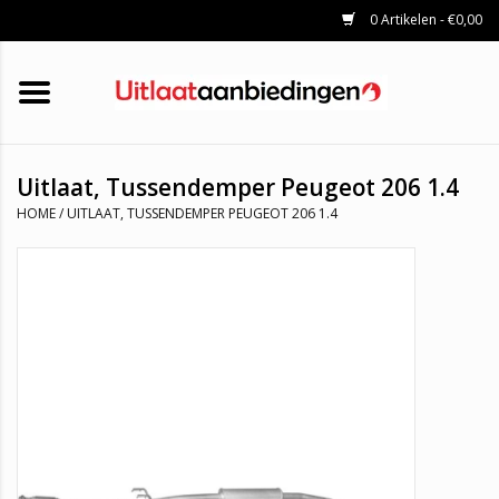
0 Artikelen - €0,00
HOME
KATALYSATOREN
UITLAATSET
ROETFILTERS
UITLATEN
Uitlaat, Tussendemper Peugeot 206 1.4
UNIVERSELE UITLAATDELEN
HOME
/
UITLAAT, TUSSENDEMPER PEUGEOT 206 1.4
MERKEN