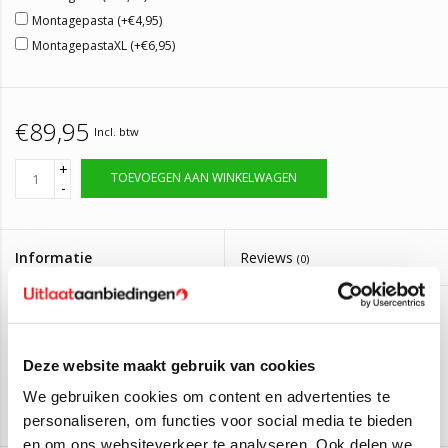
Montagepasta (+€4,95)
MontagepastaXL (+€6,95)
€89,95
Incl. btw
+
TOEVOEGEN AAN WINKELWAGEN
-
Informatie
Reviews
(0)
Artikelnummer:
PEU017
Op voorraad, bestel voor 14:00 zelfde dag
Levertijd:
verzonden
Deze website maakt gebruik van cookies
We gebruiken cookies om content en advertenties te
Uitlaat, Tussendemper Peugeot 206 1.4
personaliseren, om functies voor social media te bieden
Deze tussendemper is geschikt voor de volgende auto's:
en om ons websiteverkeer te analyseren. Ook delen we