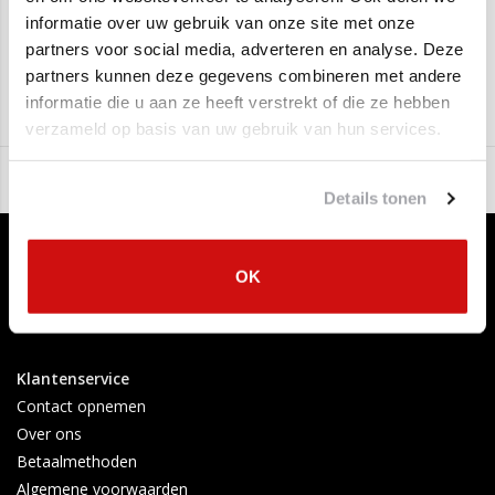
Peugeot 206 1.4i 16_V
(66kW/90PK) (Van 2003 t/m 2006)
informatie over uw gebruik van onze site met onze
partners voor social media, adverteren en analyse. Deze
Montagematerialen kunt u bovenaan bij bestellen!
Polmo
partners kunnen deze gegevens combineren met andere
Aan verlanglijst toevoegen
/
Toevoegen om te vergelijken
/
Afdrukken
informatie die u aan ze heeft verstrekt of die ze hebben
verzameld op basis van uw gebruik van hun services.
Details tonen
OK
Klantenservice
Contact opnemen
Over ons
Betaalmethoden
Algemene voorwaarden