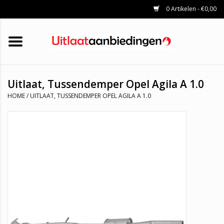
0 Artikelen - €0,00
HOME
KATALYSATOREN
UITLAATSET
ROETFILTERS
UITLATEN
Uitlaat, Tussendemper Opel Agila A 1.0
UNIVERSELE UITLAATDELEN
HOME
/
UITLAAT, TUSSENDEMPER OPEL AGILA A 1.0
MERKEN