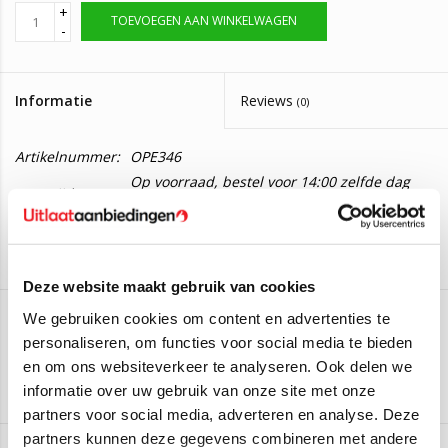
+
TOEVOEGEN AAN WINKELWAGEN
-
Informatie
Reviews
(0)
Artikelnummer:
OPE346
Op voorraad, bestel voor 14:00 zelfde dag
Levertijd:
verzonden
Uitlaat, Tussendemper Opel Agila A 1.0
Deze tussendemper is geschikt voor de volgende auto's:
Deze website maakt gebruik van cookies
Opel Agila A 1.0 Hatchback
(43kW/58PK) (Van 2000 t/m
We gebruiken cookies om content en advertenties te
2008)
personaliseren, om functies voor social media te bieden
Edex
Opel Agila A 1.0 Hatchback
(44kW/60PK) (Van 2000 t/m
en om ons websiteverkeer te analyseren. Ook delen we
2008)
Aan verlanglijst toevoegen
/
Toevoegen om te vergelijken
/
Afdrukken
informatie over uw gebruik van onze site met onze
partners voor social media, adverteren en analyse. Deze
Mocht u verder nog vragen hebben dan horen we het graag.
partners kunnen deze gegevens combineren met andere