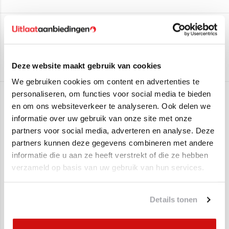
Deze uitlaat is geschikt voor:
Edex
Opel Vectra B Sedan 1.6
(74KW/101PK - 1995 t/m 2002)
Aan verlanglijst toevoegen
/
Toevoegen om te vergelijken
/
Afdrukken
Opel Vectra B Hatchback 1.6
(74KW/101PK - 1995 t/m
Deze website maakt gebruik van cookies
2002)
We gebruiken cookies om content en advertenties te
Opel Vectra B Combi 1.6
(74KW/101PK - 1995 t/m 2002)
personaliseren, om functies voor social media te bieden
Gerelateerde producten
en om ons websiteverkeer te analyseren. Ook delen we
informatie over uw gebruik van onze site met onze
Montagematerialen kunt u bovenaan bij bestellen.
partners voor social media, adverteren en analyse. Deze
SALE
SALE
partners kunnen deze gegevens combineren met andere
informatie die u aan ze heeft verstrekt of die ze hebben
verzameld op basis van uw gebruik van hun services.
Details tonen