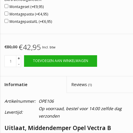
Montageset (+€9,95)
Montagepasta (+€4,95)
MontagepastaXL (+€6,95)
€42,95
€80,00
Incl. btw
+
TOEVOEGEN AAN WINKELWAGEN
-
Informatie
Reviews
(1)
Artikelnummer:
OPE106
Op voorraad, bestel voor 14:00 zelfde dag
Levertijd:
verzonden
Uitlaat, Middendemper Opel Vectra B