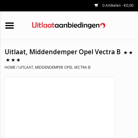
0 Artikelen - €0,00
HOME
KATALYSATOREN
UITLAATSET
ROETFILTERS
UITLATEN
Uitlaat, Middendemper Opel Vectra B
UNIVERSELE UITLAATDELEN
MERKEN
HOME
/
UITLAAT, MIDDENDEMPER OPEL VECTRA B