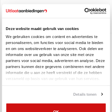
Uitlaat, Middendemper Nissan X-trail
Deze uitlaat is geschikt voor:
Edex
Nissan X-Trail 16_V 2.0 103kW/140pk
(van 2001 t/m 2013)
Aan verlanglijst toevoegen
/
Toevoegen om te vergelijken
/
Afdrukken
Nissan X-Trail 16_V 2.2 84kW/114pk
(van 2001 t/m 2013)
Deze website maakt gebruik van cookies
Nissan X-Trail 16_V 2.5 121KW/165pk
(van 2002 t/m 2013)
We gebruiken cookies om content en advertenties te
Montagematerialen kunt u bovenaan bij bestellen!
Gerelateerde producten
personaliseren, om functies voor social media te bieden
en om ons websiteverkeer te analyseren. Ook delen we
informatie over uw gebruik van onze site met onze
SALE
SALE
partners voor social media, adverteren en analyse. Deze
partners kunnen deze gegevens combineren met andere
informatie die u aan ze heeft verstrekt of die ze hebben
verzameld op basis van uw gebruik van hun services.
Details tonen
Complete uitlaat
Uitlaat, einddemper
OK