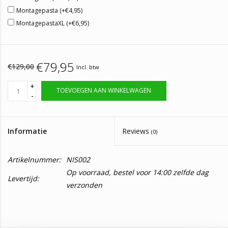
Montagepasta (+€4,95)
MontagepastaXL (+€6,95)
€79,95
€129,00
Incl. btw
+
TOEVOEGEN AAN WINKELWAGEN
-
Informatie
Reviews
(0)
Artikelnummer:
NIS002
Op voorraad, bestel voor 14:00 zelfde dag
Levertijd:
verzonden