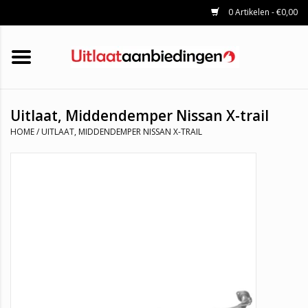
0 Artikelen - €0,00
HOME
KATALYSATOREN
UITLAATSET
ROETFILTERS
UITLATEN
Uitlaat, Middendemper Nissan X-trail
UNIVERSELE UITLAATDELEN
HOME
/
UITLAAT, MIDDENDEMPER NISSAN X-TRAIL
MERKEN