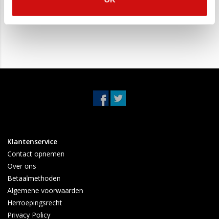
middendemper +
Nissan X-trail
einddemper Nissan X-
€259,99
€190,00
€189,95
€89,95
Trail
Klantenservice
Contact opnemen
Over ons
Betaalmethoden
Algemene voorwaarden
Herroepingsrecht
Privacy Policy