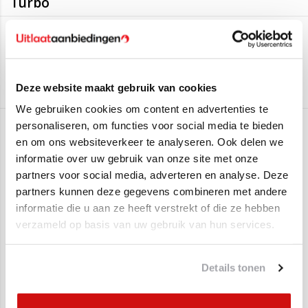
Turbo
Deze uitlaat is geschikt voor:
Edex
Audi TT 1.8 20_V Turbo
(110KW/150PK – 2002 t/m 2006)
Audi TT 1.8 20_V Turbo
(120KW/163PK - 2005 t/m 2006)
Aan verlanglijst toevoegen
/
Toevoegen om te vergelijken
/
Afdrukken
Deze website maakt gebruik van cookies
Audi TT 1.8 20_V Turbo
(132KW/179PK - 1998 t/m 2006)
We gebruiken cookies om content en advertenties te
Audi TT 1.8 20_V Turbo
(140KW/190PK - 2005 t/m 2006)
personaliseren, om functies voor social media te bieden
Gerelateerde producten
en om ons websiteverkeer te analyseren. Ook delen we
Montagematerialen kunt u bovenaan bij bestellen.
informatie over uw gebruik van onze site met onze
partners voor social media, adverteren en analyse. Deze
SALE
SALE
partners kunnen deze gegevens combineren met andere
informatie die u aan ze heeft verstrekt of die ze hebben
verzameld op basis van uw gebruik van hun services.
Details tonen