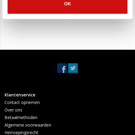
Complete uitlaat
Uitlaat, Einddemper
OK
middendemper +
Audi TT 1.8 20_V Turbo
einddemper Audi TT
€250,00
€90,00
€109,95
€59,95
Klantenservice
Contact opnemen
Over ons
Betaalmethoden
Algemene voorwaarden
Herroepingsrecht