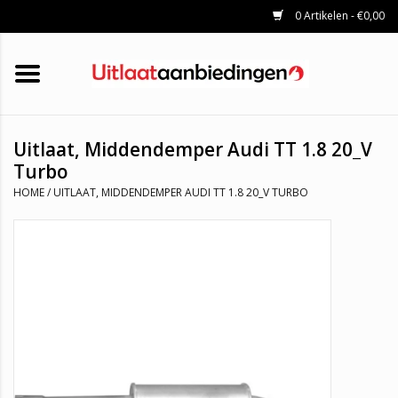
0 Artikelen - €0,00
HOME
KATALYSATOREN
UITLAATSET
ROETFILTERS
UITLATEN
Uitlaat, Middendemper Audi TT 1.8 20_V
UNIVERSELE UITLAATDELEN
Turbo
MERKEN
HOME
/
UITLAAT, MIDDENDEMPER AUDI TT 1.8 20_V TURBO