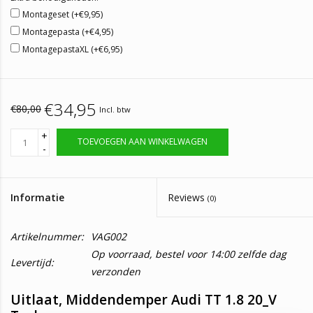
Montageset (+€9,95)
Montagepasta (+€4,95)
MontagepastaXL (+€6,95)
€34,95
€80,00
Incl. btw
+
TOEVOEGEN AAN WINKELWAGEN
-
Informatie
Reviews
(0)
Artikelnummer:
VAG002
Op voorraad, bestel voor 14:00 zelfde dag
Levertijd:
verzonden
Uitlaat, Middendemper Audi TT 1.8 20_V