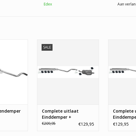
Edex
Aan verlan
ndemper Opel
Uitlaatset, Einddemper +
Uitlaatset
SALE
 H
Middendemper Opel Astra H
Middendemp
 WINKELWAGEN
TOEVOEGEN AAN WINKELWAGEN
TOEVOEGEN A
dendemper
Complete uitlaat
Complete u
Einddemper +
Einddempe
Middendemper Opel
Middendem
€209,95
€129,95
€129,95
Astra H
Astra H