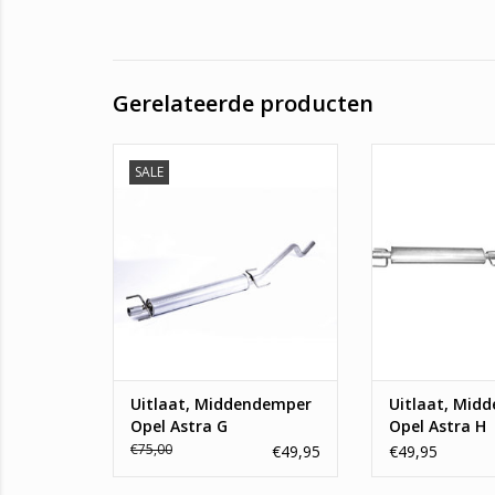
Gerelateerde producten
Uitlaat, Middendemper Opel
Uitlaat, Midde
SALE
Astra G
Astra
TOEVOEGEN AAN WINKELWAGEN
TOEVOEGEN AAN
Uitlaat, Middendemper
Uitlaat, Mid
Opel Astra G
Opel Astra H
€75,00
€49,95
€49,95