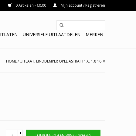
0 Artikelen - €0,00
Mijn account / Registreren
ITLATEN
UNIVERSELE UITLAATDELEN
MERKEN
HOME
/
UITLAAT, EINDDEMPER OPEL ASTRA H 1.6, 1.8 16_V
+
TOEVOEGEN AAN WINKELWAGEN