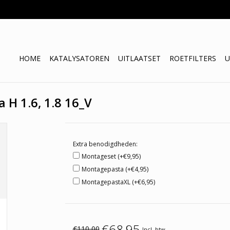
HOME
KATALYSATOREN
UITLAATSET
ROETFILTERS
U
 H 1.6, 1.8 16_V
Extra benodigdheden:
Montageset (+€9,95)
Montagepasta (+€4,95)
MontagepastaXL (+€6,95)
€68,95
€110,00
Incl. btw