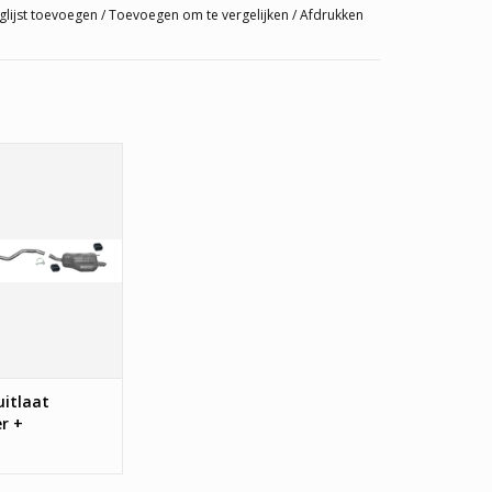
glijst toevoegen
/
Toevoegen om te vergelijken
/
Afdrukken
, Einddemper +
er Opel Astra H
AN WINKELWAGEN
itlaat
r +
per Opel