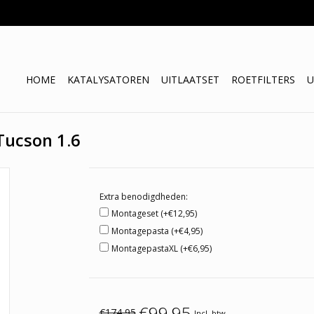
HOME
KATALYSATOREN
UITLAATSET
ROETFILTERS
U
Tucson 1.6
Extra benodigdheden:
Montageset (+€12,95)
Montagepasta (+€4,95)
MontagepastaXL (+€6,95)
€99,95
€174,95
Incl. btw