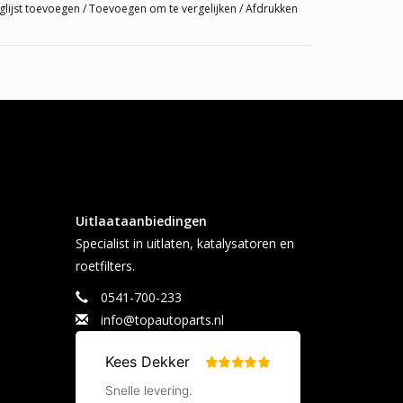
glijst toevoegen
/
Toevoegen om te vergelijken
/
Afdrukken
Uitlaataanbiedingen
Specialist in uitlaten, katalysatoren en
roetfilters.
0541-700-233
info@topautoparts.nl