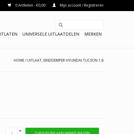
0 Artikelen - €0,00
Mijn account / Registreren
ITLATEN
UNIVERSELE UITLAATDELEN
MERKEN
HOME
/
UITLAAT, EINDDEMPER HYUNDAI TUCSON 1.6
+
TOEVOEGEN AAN WINKELWAGEN