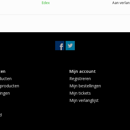
Edex
Aan verlan
ten
Mijn account
ducten
Registreren
producten
Mijn bestellingen
ingen
Mijn tickets
Mijn verlanglijst
d