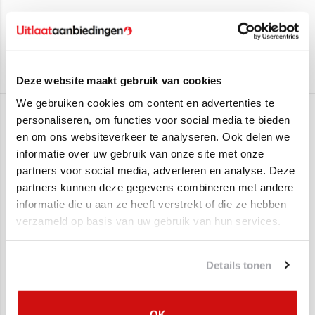
Honda CR-V III 2.0 iVTEC
(110kW/150PK) (Van 2006 t/m
2012)
Edex
Mocht u verder nog vragen hebben dan horen we het graag!
Aan verlanglijst toevoegen
/
Toevoegen om te vergelijken
/
Afdrukken
Montagematerialen kunt u bovenaan bij bestellen!
Deze website maakt gebruik van cookies
We gebruiken cookies om content en advertenties te
Gerelateerde producten
personaliseren, om functies voor social media te bieden
en om ons websiteverkeer te analyseren. Ook delen we
informatie over uw gebruik van onze site met onze
SALE
SALE
partners voor social media, adverteren en analyse. Deze
partners kunnen deze gegevens combineren met andere
informatie die u aan ze heeft verstrekt of die ze hebben
verzameld op basis van uw gebruik van hun services.
Details tonen
Uitlaat, Tussendemper
Uitlaatset,
OK