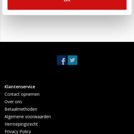
Honda CR-V
Einddemper +
Tussendemper Honda
€94,95
€179,95
€44,95
€99,95
CR-V
Klantenservice
Contact opnemen
Over ons
Betaalmethoden
Algemene voorwaarden
Herroepingsrecht
Privacy Policy