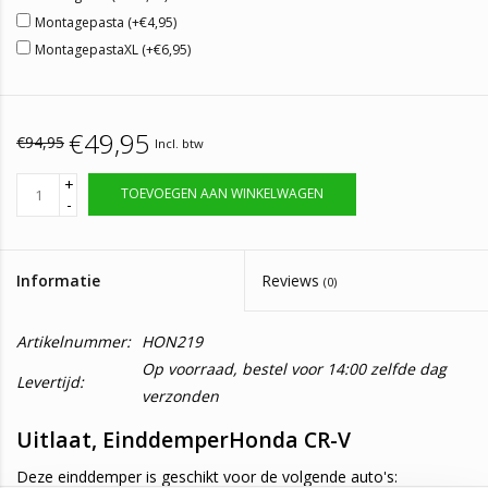
Montagepasta (+€4,95)
MontagepastaXL (+€6,95)
€49,95
€94,95
Incl. btw
+
TOEVOEGEN AAN WINKELWAGEN
-
Informatie
Reviews
(0)
Artikelnummer:
HON219
Op voorraad, bestel voor 14:00 zelfde dag
Levertijd:
verzonden
Uitlaat, EinddemperHonda CR-V
Deze einddemper is geschikt voor de volgende auto's: