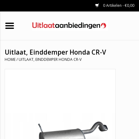
0 Artikelen - €0,00
HOME
KATALYSATOREN
UITLAATSET
ROETFILTERS
UITLATEN
Uitlaat, Einddemper Honda CR-V
UNIVERSELE UITLAATDELEN
HOME
/
UITLAAT, EINDDEMPER HONDA CR-V
MERKEN