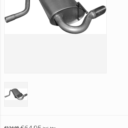
€64,95
€124,95
Incl. btw