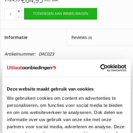
+
TOEVOEGEN AAN WINKELWAGEN
-
Informatie
Reviews
(0)
Artikelnummer:
DAC023
Op voorraad, bestel voor 14:00 zelfde dag
Levertijd:
verzonden
Uitlaat, Einddemper Dacia Duster 1.5 / 1.6
Deze website maakt gebruik van cookies
Deze einddemper is geschikt voor de volgende auto's:
Dacia Duster 1.6 SUV
(77kW/105PK) (Van 2010 t/m 2018)
We gebruiken cookies om content en advertenties te
personaliseren, om functies voor social media te bieden
Dacia Duster 1.5 dCi SUV
(66kW/90PK) (Van 2010 t/m 2018)
Edex
en om ons websiteverkeer te analyseren. Ook delen we
Heeft u verder nog vragen? Neem gerust contact met ons op:
informatie over uw gebruik van onze site met onze
Aan verlanglijst toevoegen
/
Toevoegen om te vergelijken
/
Afdrukken
0541-700233
partners voor social media, adverteren en analyse. Deze