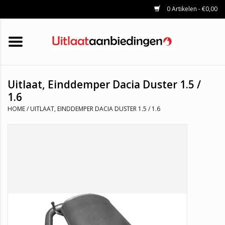
0 Artikelen - €0,00
HOME
KATALYSATOREN
UITLAATSET
ROETFILTERS
UITLATEN
Uitlaat, Einddemper Dacia Duster 1.5 /
UNIVERSELE UITLAATDELEN
1.6
MERKEN
HOME
/
UITLAAT, EINDDEMPER DACIA DUSTER 1.5 / 1.6