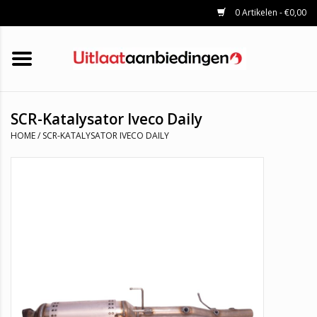
0 Artikelen - €0,00
HOME
KATALYSATOREN
UITLAATSET
ROETFILTERS
UITLATEN
SCR-Katalysator Iveco Daily
UNIVERSELE UITLAATDELEN
HOME
/
SCR-KATALYSATOR IVECO DAILY
MERKEN