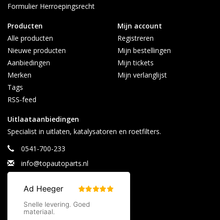
Formulier Herroepingsrecht
Contact:
info@topautoparts.nl
Producten
Mijn account
0541-700-233
Alle producten
Registreren
0613626597 (Whatsapp)
Nieuwe producten
Mijn bestellingen
Maandag t/m vrijdag 08:30 - 17:00
Aanbiedingen
Mijn tickets
Merken
Mijn verlanglijst
Tags
RSS-feed
Uitlaataanbiedingen
Specialist in uitlaten, katalysatoren en roetfilters.
0541-700-233
info@topautoparts.nl