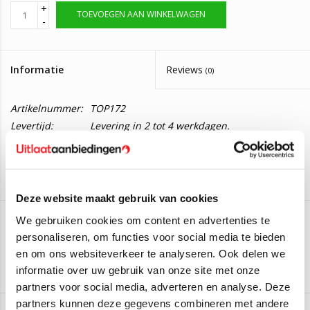
+
TOEVOEGEN AAN WINKELWAGEN
-
Informatie
Reviews
(0)
Artikelnummer:
TOP172
Levertijd:
Levering in 2 tot 4 werkdagen.
SCR-Katalysator Iveco Daily
Deze SCR-Katalysator is geschikt voor de volgende auto's:
Iveco Daily 35C15
(145PK) (Van 2016 t/m ->)
Deze website maakt gebruik van cookies
Iveco Daily 35C17
(170PK) (Van 2016 t/m ->)
We gebruiken cookies om content en advertenties te
Iveco Daily 35S15
(145PK) (Van 2016 t/m ->)
personaliseren, om functies voor social media te bieden
EEC
Iveco Daily 35S17
(170PK) (Van 2016 t/m ->)
en om ons websiteverkeer te analyseren. Ook delen we
Iveco Daily 40C15
(145PK) (Van 2016 t/m ->)
Aan verlanglijst toevoegen
/
Toevoegen om te vergelijken
/
Afdrukken
informatie over uw gebruik van onze site met onze
Iveco Daily 40C17
(170PK) (Van 2016 t/m ->)
partners voor social media, adverteren en analyse. Deze
Iveco Daily 50C15
(145PK) (Van 2016 t/m ->)
partners kunnen deze gegevens combineren met andere