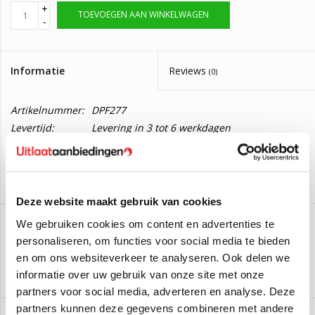
+
TOEVOEGEN AAN WINKELWAGEN
-
Informatie
Reviews
(0)
Artikelnummer:
DPF277
Levertijd:
Levering in 3 tot 6 werkdagen
Roetfilter Mercedes Sprinter 3,5
Deze roetfilter is geschikt voor de volgende auto's:
Mercedes sprinter 313 CDI
Deze website maakt gebruik van cookies
We gebruiken cookies om content en advertenties te
personaliseren, om functies voor social media te bieden
JMJ
en om ons websiteverkeer te analyseren. Ook delen we
Aan verlanglijst toevoegen
/
Toevoegen om te vergelijken
/
Afdrukken
informatie over uw gebruik van onze site met onze
partners voor social media, adverteren en analyse. Deze
partners kunnen deze gegevens combineren met andere