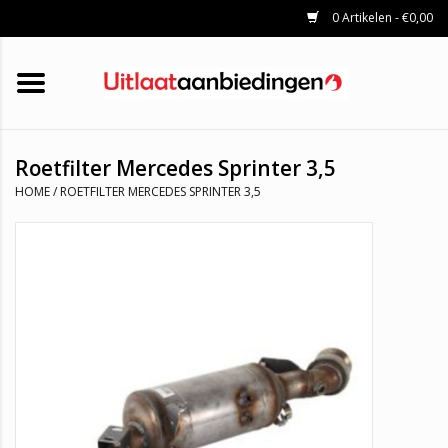
0 Artikelen - €0,00
HOME
KATALYSATOREN
UITLAATSET
ROETFILTERS
UITLATEN
Roetfilter Mercedes Sprinter 3,5
UNIVERSELE UITLAATDELEN
HOME
/
ROETFILTER MERCEDES SPRINTER 3,5
MERKEN