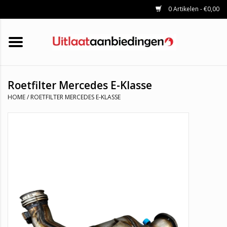
0 Artikelen - €0,00
HOME
KATALYSATOREN
UITLAATSET
ROETFILTERS
UITLATEN
Roetfilter Mercedes E-Klasse
UNIVERSELE UITLAATDELEN
HOME
/
ROETFILTER MERCEDES E-KLASSE
MERKEN