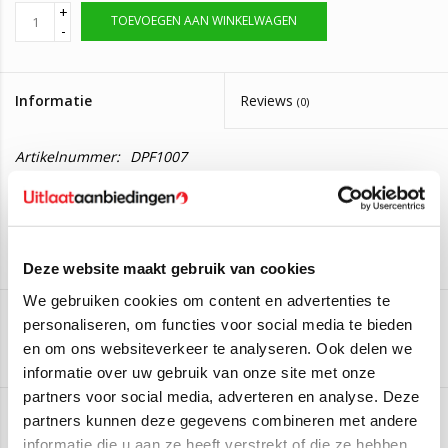
+
TOEVOEGEN AAN WINKELWAGEN
-
Informatie
Reviews
(0)
Artikelnummer:
DPF1007
Levertijd:
Levering in 2 tot 4 werkdagen.
Roetfilter Mercedes E-Klasse
Deze roetfilter is geschikt voor de volgende auto's:
Deze website maakt gebruik van cookies
Mercedes-Benz E-Klasse T-Model E350 D
(190kW/258PK)
We gebruiken cookies om content en advertenties te
(Van 2016 t/m 2018)
personaliseren, om functies voor social media te bieden
Mercedes-Benz E-Klasse E200
(135kW/184PK) (Van 2016
Aan verlanglijst toevoegen
/
Toevoegen om te vergelijken
/
Afdrukken
en om ons websiteverkeer te analyseren. Ook delen we
t/m 2019)
informatie over uw gebruik van onze site met onze
Mercedes-Benz E-Klasse E250
(155kW/211PK) (Van 2016
partners voor social media, adverteren en analyse. Deze
t/m 2023)
partners kunnen deze gegevens combineren met andere
Mercedes-Benz E-Klasse E300 e
(235kW/320PK) (Van 2018
informatie die u aan ze heeft verstrekt of die ze hebben