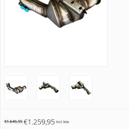
€1.259,95
€1.649,95
Incl. btw