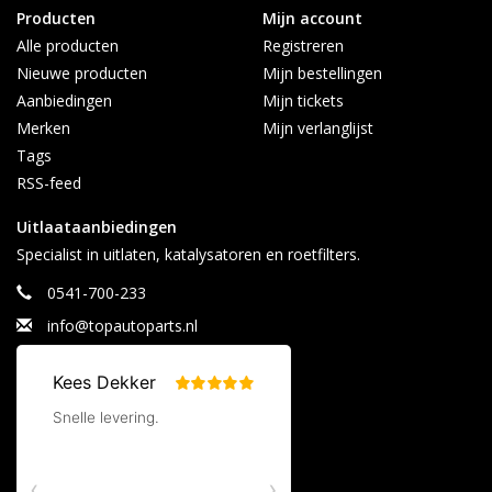
2017 t/m 2023)
Producten
Mijn account
Alle producten
Registreren
Twijfelt u of deze roetfilter geschikt is voor uw auto?
Nieuwe producten
Mijn bestellingen
De originele nummers van deze roetfilter zijn: A2134900392,
Aanbiedingen
Mijn tickets
A2134900692
Merken
Mijn verlanglijst
Heeft u vragen? Aan de hand van uw kenteken of
Tags
chassisnummer kunnen wij uitzoeken welke roetfilter de juiste
RSS-feed
is, neem gerust contact op:
Uitlaataanbiedingen
Topautoparts
Specialist in uitlaten, katalysatoren en roetfilters.
Voortsweg 23
7661PD, Vasse.
0541-700-233
Afhalen alleen op afspraak
info@topautoparts.nl
Contact:
info@topautoparts.nl
0541-700-233
0613626597 (Whatsapp)
Maandag t/m vrijdag 08:30 - 17:00