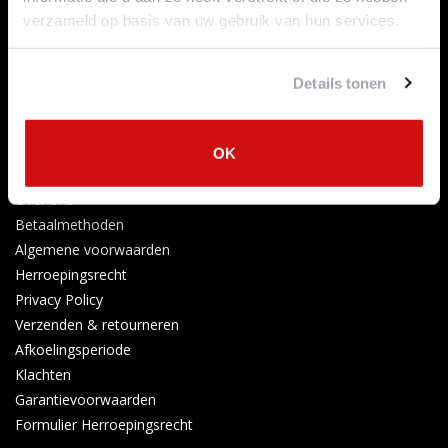
t/m 2023)
verzameld op basis van uw gebruik van hun services.
Mercedes-Benz E-Klasse E300
(180kW/245PK) (Van 2016
t/m 2020)
Mercedes-Benz E-Klasse E350 e
(210kW/286PK) (Van 2016
Details tonen
t/m 2019)
Mercedes-Benz E-Klasse E350 e
(235kW/320PK) (Van 2016
Klantenservice
OK
t/m 2019)
Contact opnemen
Mercedes-Benz E-Klasse E400
(245kW/333PK) (Van 2016
Over ons
t/m 2018)
Betaalmethoden
Mercedes-Benz E-Klasse E450
(270kW/367PK) (Van 2018
Algemene voorwaarden
t/m 2020)
Herroepingsrecht
Mercedes-Benz E-Klasse AMG E43
(295kW/401PK) (Van
Privacy Policy
2016 t/m 2018)
Verzenden & retourneren
Mercedes-Benz E-Klasse AMG E53 EQ
Afkoelingsperiode
Boost
(320kW/435PK) (Van 2018 t/m 2023)
Klachten
Mercedes-Benz E-Klasse AMG E63
(420kW/571PK) (Van
Garantievoorwaarden
2017 t/m 2021)
Formulier Herroepingsrecht
Mercedes-Benz E-Klasse AMG E63S
(450kW/612PK) (Van