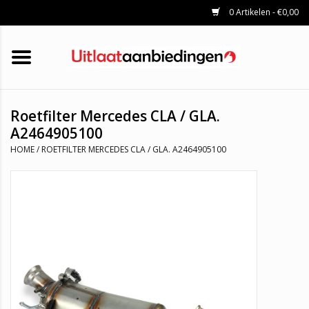
0 Artikelen - €0,00
HOME
KATALYSATOREN
UITLAATSET
ROETFILTERS
UITLATEN
Roetfilter Mercedes CLA / GLA.
UNIVERSELE UITLAATDELEN
A2464905100
MERKEN
HOME
/
ROETFILTER MERCEDES CLA / GLA. A2464905100