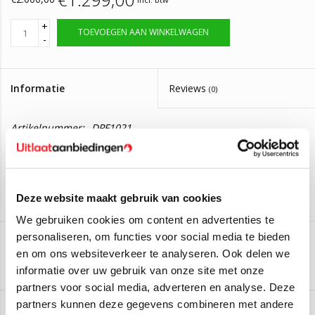
+
TOEVOEGEN AAN WINKELWAGEN
-
Informatie
Reviews
(0)
Artikelnummer:
DPF1021
Levertijd:
Levering in 2 tot 4 werkdagen.
Roetfilter Mercedes CLA / GLA.
A2464905100.
Deze website maakt gebruik van cookies
Deze roetfilter is geschikt voor de volgende auto's:
We gebruiken cookies om content en advertenties te
Mercedes-Benz GLA 200 CDI/d
(100kW/136PK) (Van 2013
personaliseren, om functies voor social media te bieden
t/m 2019)
en om ons websiteverkeer te analyseren. Ook delen we
Aan verlanglijst toevoegen
/
Toevoegen om te vergelijken
/
Afdrukken
Mercedes-Benz GLA 220 CDI/d
(125kW/170PK) (Van 2013
informatie over uw gebruik van onze site met onze
t/m 2019)
partners voor social media, adverteren en analyse. Deze
Mercedes-Benz GLA 220 d
(130kW/177PK) (Van 2015 t/m
partners kunnen deze gegevens combineren met andere