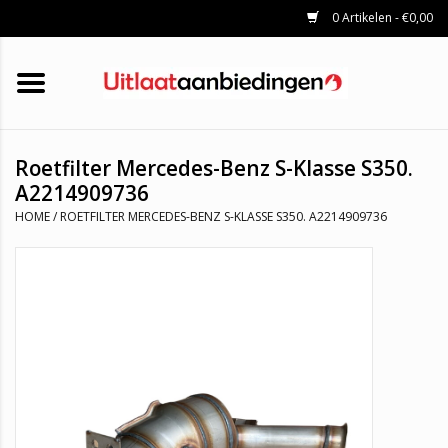
0 Artikelen - €0,00
HOME
KATALYSATOREN
UITLAATSET
ROETFILTERS
UITLATEN
Roetfilter Mercedes-Benz S-Klasse S350.
UNIVERSELE UITLAATDELEN
A2214909736
MERKEN
HOME
/
ROETFILTER MERCEDES-BENZ S-KLASSE S350. A2214909736