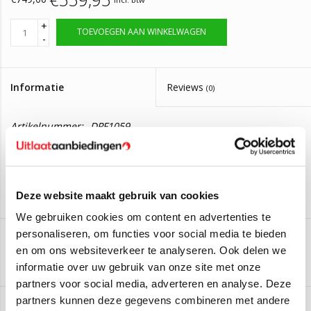
+
TOEVOEGEN AAN WINKELWAGEN
-
Informatie
Reviews
(0)
Artikelnummer:
DPF1059
Levertijd:
Levering in 2 tot 4 werkdagen.
Roetfilter Mercedes-Benz S-Klasse S350.
A2214909736
Deze website maakt gebruik van cookies
Deze roetfilter is geschikt voor de volgende auto's:
We gebruiken cookies om content en advertenties te
Mercedes-Benz S-Klasse S350 BlueTEC
(190kW/258PK)
personaliseren, om functies voor social media te bieden
(Van 2011 t/m 2013)
en om ons websiteverkeer te analyseren. Ook delen we
Aan verlanglijst toevoegen
/
Toevoegen om te vergelijken
/
Afdrukken
informatie over uw gebruik van onze site met onze
Twijfelt u of deze roetfilter geschikt is voor uw auto?
partners voor social media, adverteren en analyse. Deze
De originele nummers van deze roetfilter zijn: A2214909736,
partners kunnen deze gegevens combineren met andere
2214909736