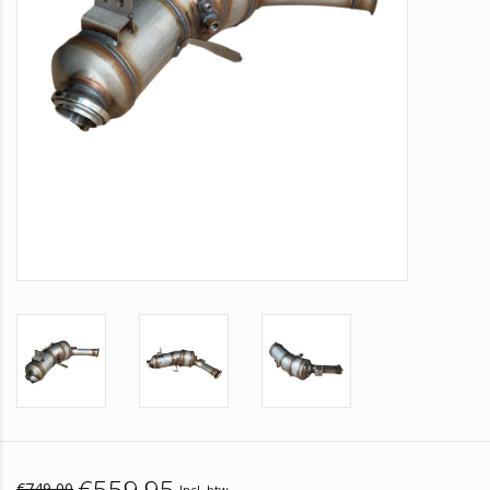
€559,95
€749,00
Incl. btw