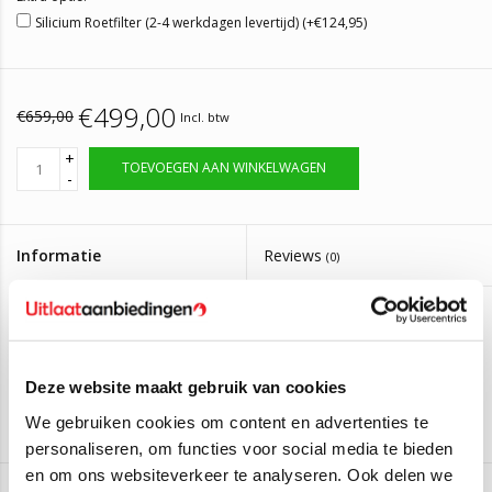
Silicium Roetfilter (2-4 werkdagen levertijd) (+€124,95)
€499,00
€659,00
Incl. btw
+
TOEVOEGEN AAN WINKELWAGEN
-
Informatie
Reviews
(0)
Artikelnummer:
DPF968
Levertijd:
Neem contact op voor de levertijd.
Roetfilter Mercedes-Benz E220 C207 2.2CDi
Deze website maakt gebruik van cookies
16V
We gebruiken cookies om content en advertenties te
personaliseren, om functies voor social media te bieden
en om ons websiteverkeer te analyseren. Ook delen we
Montagesetje leveren wij er gratis bij mee.