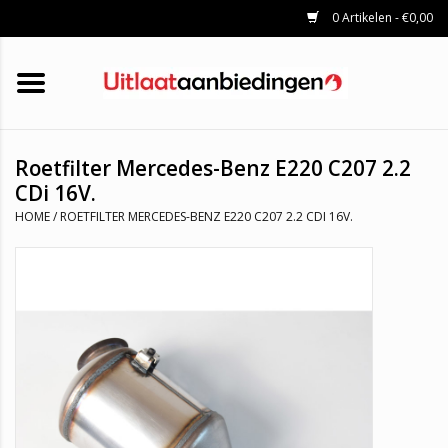
0 Artikelen - €0,00
HOME
KATALYSATOREN
UITLAATSET
ROETFILTERS
UITLATEN
Roetfilter Mercedes-Benz E220 C207 2.2
UNIVERSELE UITLAATDELEN
CDi 16V.
MERKEN
HOME
/
ROETFILTER MERCEDES-BENZ E220 C207 2.2 CDI 16V.