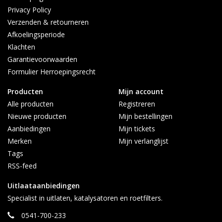
Privacy Policy
Voortsweg 23
Verzenden & retourneren
7661PD, Vasse.
Afkoelingsperiode
Afhalen alleen op afspraak
Klachten
Contact:
Garantievoorwaarden
info@topautoparts.nl
Formulier Herroepingsrecht
0541-700-233
0613626597 (Whatsapp)
Producten
Mijn account
Maandag t/m vrijdag 08:30 - 17:00
Alle producten
Registreren
Nieuwe producten
Mijn bestellingen
Aanbiedingen
Mijn tickets
Merken
Mijn verlanglijst
Tags
RSS-feed
Uitlaataanbiedingen
Specialist in uitlaten, katalysatoren en roetfilters.
0541-700-233