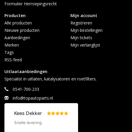
0541-700-233
Formulier Herroepingsrecht
0613626597 (Whatsapp)
Producten
Mijn account
Maandag t/m vrijdag 08:30 - 17:00
Alle producten
Registreren
Nieuwe producten
Mijn bestellingen
Aanbiedingen
Mijn tickets
Merken
Mijn verlanglijst
Tags
RSS-feed
Uitlaataanbiedingen
Specialist in uitlaten, katalysatoren en roetfilters.
0541-700-233
info@topautoparts.nl