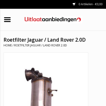
0 Artikelen - €0,00
HOME
KATALYSATOREN
UITLAATSET
ROETFILTERS
UITLATEN
Roetfilter Jaguar / Land Rover 2.0D
UNIVERSELE UITLAATDELEN
HOME
/
ROETFILTER JAGUAR / LAND ROVER 2.0D
MERKEN