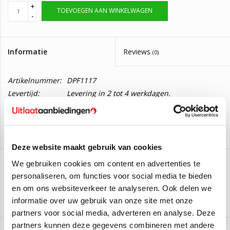
+
TOEVOEGEN AAN WINKELWAGEN
-
Informatie
Reviews
(0)
Artikelnummer:
DPF1117
Levertijd:
Levering in 2 tot 4 werkdagen.
Roetfilter Jaguar / Land Rover 2.0D
Deze roetfilter is geschikt voor de volgende modellen:
Deze website maakt gebruik van cookies
Jaguar F-Pace 2.0
132KW/180PK vanaf 2015
We gebruiken cookies om content en advertenties te
Jaguar XE 2.0
132KW/180PK vanaf 2015
personaliseren, om functies voor social media te bieden
AS
Jaguar XF 2.0
177KW/241PK vanaf 2015
en om ons websiteverkeer te analyseren. Ook delen we
Jaguar XF 2.0
132KW/180PK vanaf 2015
Aan verlanglijst toevoegen
/
Toevoegen om te vergelijken
/
Afdrukken
informatie over uw gebruik van onze site met onze
Jaguar XF 2.0
120KW/163PK vanaf 2015
partners voor social media, adverteren en analyse. Deze
Land Rover Discovery Sport 2.0
132KW/180PK vanaf 2015
partners kunnen deze gegevens combineren met andere