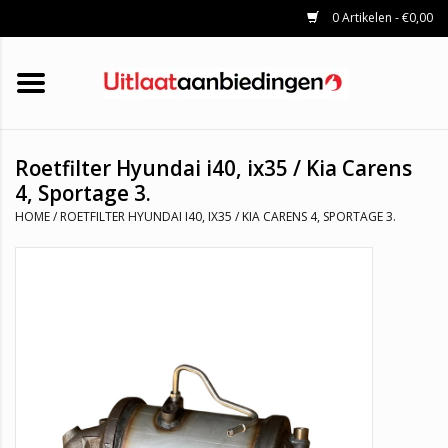
0 Artikelen - €0,00
HOME
KATALYSATOREN
UITLAATSET
ROETFILTERS
UITLATEN
Roetfilter Hyundai i40, ix35 / Kia Carens
UNIVERSELE UITLAATDELEN
4, Sportage 3.
MERKEN
HOME
/
ROETFILTER HYUNDAI I40, IX35 / KIA CARENS 4, SPORTAGE 3.