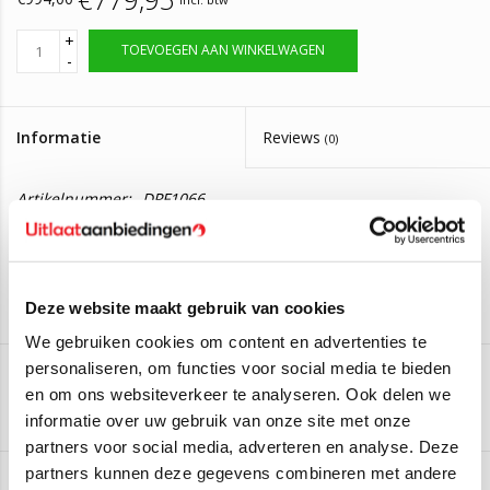
+
TOEVOEGEN AAN WINKELWAGEN
-
Informatie
Reviews
(0)
Artikelnummer:
DPF1066
Levertijd:
Levering in 2 tot 4 werkdagen.
Roetfilter Hyundai i40, ix35 / Kia Carens 4,
Sportage 3.
Deze website maakt gebruik van cookies
Deze roetfilter is geschikt voor de volgende auto's:
We gebruiken cookies om content en advertenties te
Hyundai i40 CW 1.7 CRDI
(85kW/116PK) (Van 2011 t/m
personaliseren, om functies voor social media te bieden
2019)
en om ons websiteverkeer te analyseren. Ook delen we
Aan verlanglijst toevoegen
/
Toevoegen om te vergelijken
/
Afdrukken
Hyundai i40 CW 1.7 CRDI
(100kW/136PK) (Van 2011 t/m
informatie over uw gebruik van onze site met onze
2019)
partners voor social media, adverteren en analyse. Deze
Hyundai i40 VF 1.7 CRDI
(85kW/116PK) (Van 2012 t/m 2019)
partners kunnen deze gegevens combineren met andere