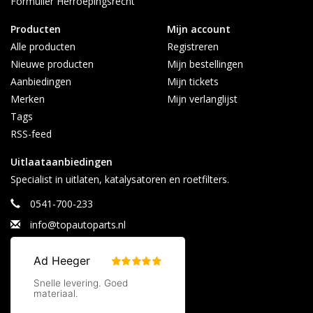
Formulier Herroepingsrecht
Afhalen alleen op afspraak
Producten
Mijn account
Contact:
Alle producten
Registreren
info@topautoparts.nl
Nieuwe producten
Mijn bestellingen
0541-700-233
Aanbiedingen
Mijn tickets
0613626597 (Whatsapp)
Merken
Mijn verlanglijst
Maandag t/m vrijdag 08:30 - 17:00
Tags
RSS-feed
Uitlaataanbiedingen
Specialist in uitlaten, katalysatoren en roetfilters.
0541-700-233
info@topautoparts.nl