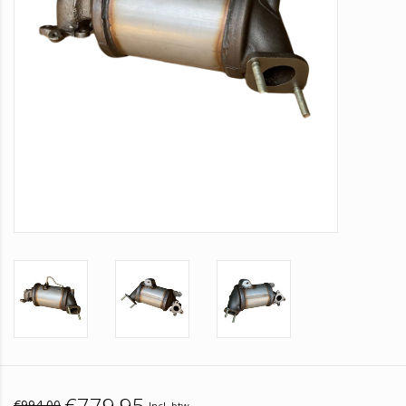
€779,95
€994,00
Incl. btw