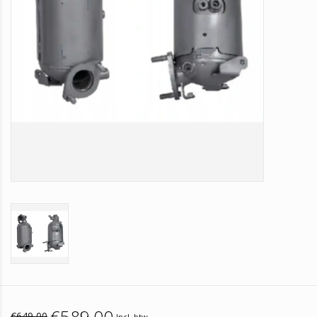
€589,00
€649,00
Incl. btw