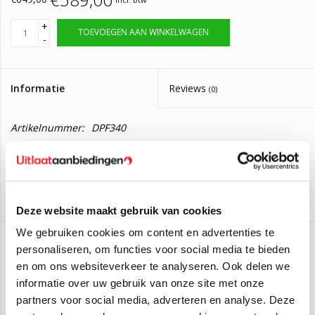
+
TOEVOEGEN AAN WINKELWAGEN
-
Informatie
Reviews
(0)
Artikelnummer:
DPF340
Levertijd:
Levering in 2 tot 4 werkdagen.
Roetfilter Hyundai i20/i30/iX20, Kia (pro)
Cee'd
Deze website maakt gebruik van cookies
Deze roetfilter is geschikt voor de volgende auto's:
Kia Cee'd 1.6 CRDi 16_V
(66kW/90PK) (van 2006 t/m 2012)
We gebruiken cookies om content en advertenties te
Kia Cee'd 1.4 CRDi 16_V
(66kW/90PK) (van 2012 t/m 2018)
personaliseren, om functies voor social media te bieden
JMJ
Kia Cee'd Sportswagon Combi 1.4 CRDi 16_V
(66kW/90PK)
en om ons websiteverkeer te analyseren. Ook delen we
informatie over uw gebruik van onze site met onze
(2012 t/m 2018)
Aan verlanglijst toevoegen
/
Toevoegen om te vergelijken
/
Afdrukken
partners voor social media, adverteren en analyse. Deze
Kia Cee'd Sporty Wagon Combi 1.6 CRDi 90