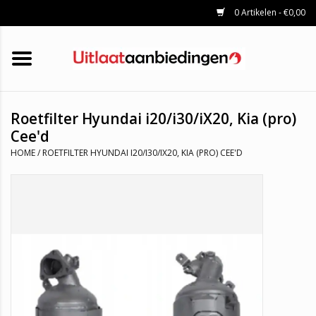
0 Artikelen - €0,00
HOME
KATALYSATOREN
UITLAATSET
ROETFILTERS
UITLATEN
Roetfilter Hyundai i20/i30/iX20, Kia (pro)
UNIVERSELE UITLAATDELEN
Cee'd
MERKEN
HOME
/
ROETFILTER HYUNDAI I20/I30/IX20, KIA (PRO) CEE'D