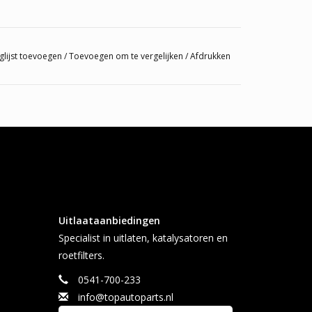
glijst toevoegen
/
Toevoegen om te vergelijken
/
Afdrukken
Uitlaataanbiedingen
Specialist in uitlaten, katalysatoren en
roetfilters.
0541-700-233
info@topautoparts.nl