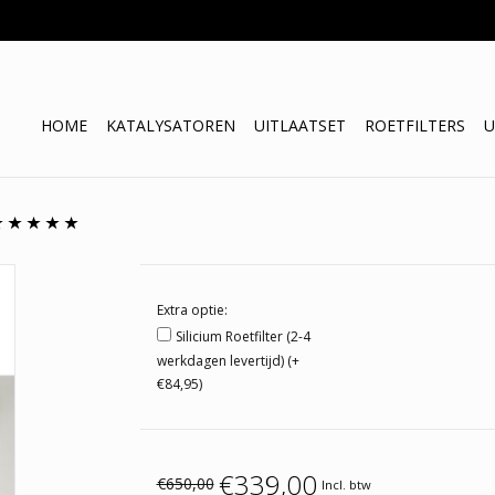
HOME
KATALYSATOREN
UITLAATSET
ROETFILTERS
U
Extra optie:
Silicium Roetfilter (2-4
werkdagen levertijd) (+
€84,95)
€339,00
€650,00
Incl. btw