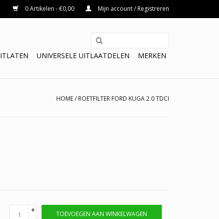
0 Artikelen - €0,00
Mijn account / Registreren
ITLATEN
UNIVERSELE UITLAATDELEN
MERKEN
HOME
/
ROETFILTER FORD KUGA 2.0 TDCI
+
TOEVOEGEN AAN WINKELWAGEN
-