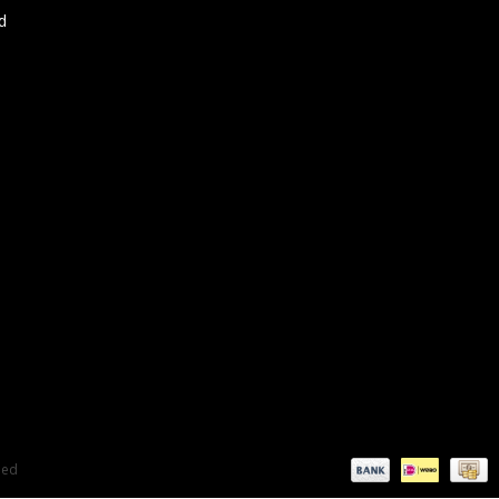
d
eed