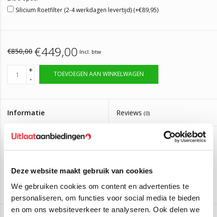
Silicium Roetfilter (2-4 werkdagen levertijd) (+€89,95)
€449,00
€850,00
Incl. btw
+
TOEVOEGEN AAN WINKELWAGEN
-
Informatie
Reviews
(0)
Artikelnummer:
DPF 091
Op voorraad, bestel voor 14:00 zelfde dag
Levertijd:
verzonden
Deze website maakt gebruik van cookies
Roetfilter Ford Focus, Volvo V40, V50 1.6
We gebruiken cookies om content en advertenties te
personaliseren, om functies voor social media te bieden
Deze Roetfilter is geschikt voor:
en om ons websiteverkeer te analyseren. Ook delen we