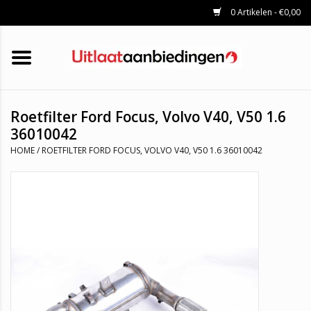
0 Artikelen - €0,00
HOME
KATALYSATOREN
UITLAATSET
ROETFILTERS
UITLATEN
Roetfilter Ford Focus, Volvo V40, V50 1.6
UNIVERSELE UITLAATDELEN
36010042
MERKEN
HOME
/
ROETFILTER FORD FOCUS, VOLVO V40, V50 1.6 36010042