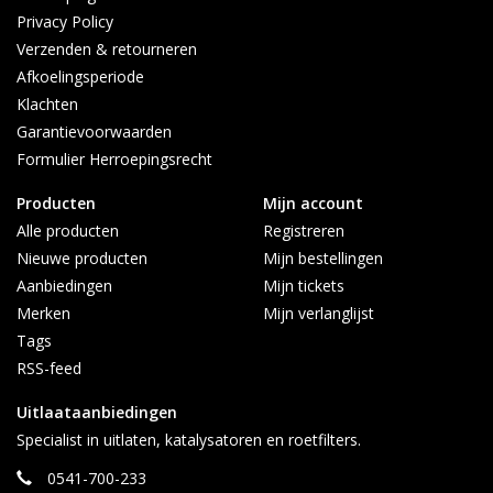
Privacy Policy
0541-700-233
Verzenden & retourneren
0613626597 (Whatsapp)
Afkoelingsperiode
Maandag t/m vrijdag 08:30 - 17:00
Klachten
Garantievoorwaarden
Formulier Herroepingsrecht
Producten
Mijn account
Alle producten
Registreren
Nieuwe producten
Mijn bestellingen
Aanbiedingen
Mijn tickets
Merken
Mijn verlanglijst
Tags
RSS-feed
Uitlaataanbiedingen
Specialist in uitlaten, katalysatoren en roetfilters.
0541-700-233