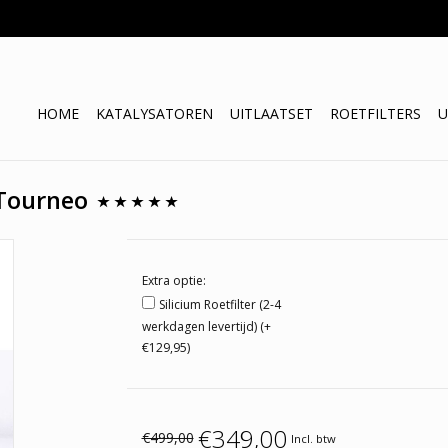
HOME
KATALYSATOREN
UITLAATSET
ROETFILTERS
U
 Tourneo
Extra optie:
Silicium Roetfilter (2-4
werkdagen levertijd) (+
€129,95)
€349,00
€499,00
Incl. btw