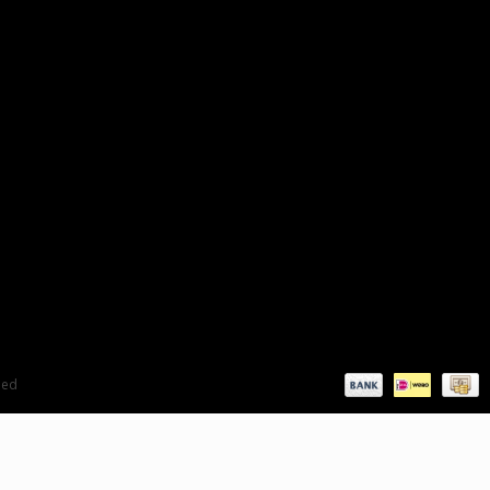
Contact:
info@topautoparts.nl
0541-700-233
0613626597 (Whatsapp)
Maandag t/m vrijdag 08:30 - 17:00
eed