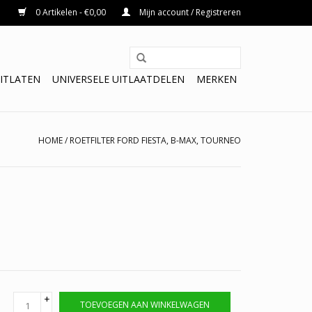
0 Artikelen - €0,00
Mijn account / Registreren
ITLATEN
UNIVERSELE UITLAATDELEN
MERKEN
HOME
/
ROETFILTER FORD FIESTA, B-MAX, TOURNEO
+
TOEVOEGEN AAN WINKELWAGEN
-