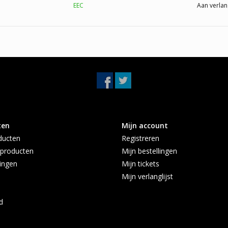
EEC
Aan verlan
OE Nummers
1508155
1840042
1844935
2111844
AV215H270RC
AV215H270TA
AV215H270TB
ten
Mijn account
1840044
ducten
Registreren
Twijfelt u of deze roetfilter geschikt is vo
producten
Mijn bestellingen
Heeft u vragen? Aan de hand van uw kenteken 
ingen
Mijn tickets
roetfilter de juiste is, neem gerust contact op:
Mijn verlanglijst
Topautoparts
Voortsweg 23
d
7661PD, Vasse.
Afhalen alleen op afspraak