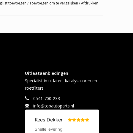
glijst toevoegen
/
Toevoegen om te vergelijken
/
Afdrukken
Uitlaataanbiedingen
Specialist in uitlaten, katalysatoren en
or uw auto?
roetfilters.
of chassisnummer kunnen wij uitzoeken welke
0541-700-233
info@topautoparts.nl